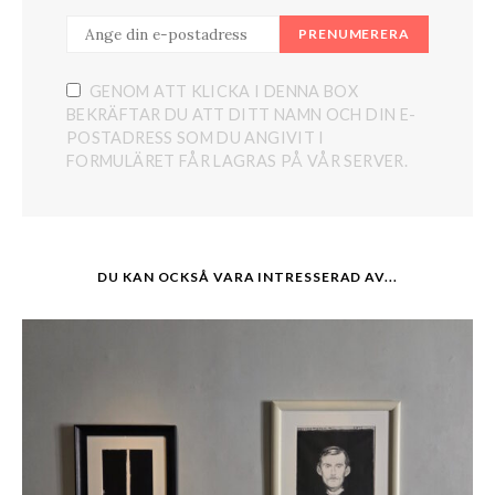
PRENUMERERA
GENOM ATT KLICKA I DENNA BOX
BEKRÄFTAR DU ATT DITT NAMN OCH DIN E-
POSTADRESS SOM DU ANGIVIT I
FORMULÄRET FÅR LAGRAS PÅ VÅR SERVER.
DU KAN OCKSÅ VARA INTRESSERAD AV...