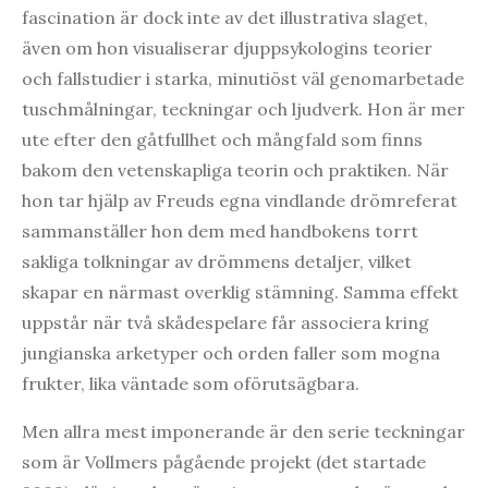
fascination är dock inte av det illustrativa slaget,
även om hon visualiserar djuppsykologins teorier
och fallstudier i starka, minutiöst väl genomarbetade
tuschmålningar, teckningar och ljudverk. Hon är mer
ute efter den gåtfullhet och mångfald som finns
bakom den vetenskapliga teorin och praktiken. När
hon tar hjälp av Freuds egna vindlande drömreferat
sammanställer hon dem med handbokens torrt
sakliga tolkningar av drömmens detaljer, vilket
skapar en närmast overklig stämning. Samma effekt
uppstår när två skådespelare får associera kring
jungianska arketyper och orden faller som mogna
frukter, lika väntade som oförutsägbara.
Men allra mest imponerande är den serie teckningar
som är Vollmers pågående projekt (det startade