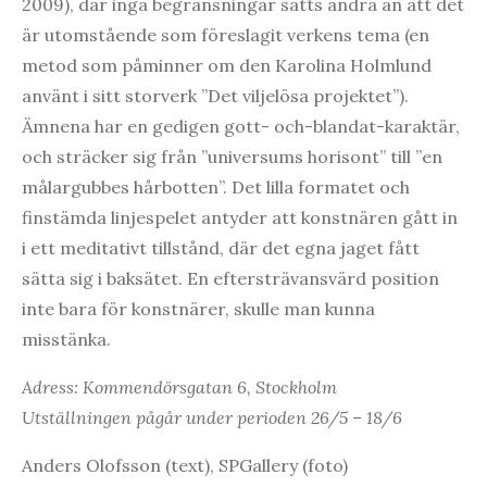
2009), där inga begränsningar satts andra än att det
är utomstående som föreslagit verkens tema (en
metod som påminner om den Karolina Holmlund
använt i sitt storverk ”Det viljelösa projektet”).
Ämnena har en gedigen gott- och-blandat-karaktär,
och sträcker sig från ”universums horisont” till ”en
målargubbes hårbotten”. Det lilla formatet och
finstämda linjespelet antyder att konstnären gått in
i ett meditativt tillstånd, där det egna jaget fått
sätta sig i baksätet. En eftersträvansvärd position
inte bara för konstnärer, skulle man kunna
misstänka.
Adress: Kommendörsgatan 6, Stockholm
Utställningen pågår under perioden 26/5 – 18/6
Anders Olofsson (text), SPGallery (foto)