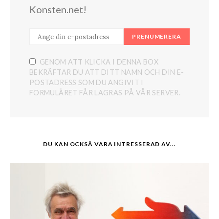
Konsten.net!
PRENUMERERA
GENOM ATT KLICKA I DENNA BOX
BEKRÄFTAR DU ATT DITT NAMN OCH DIN E-
POSTADRESS SOM DU ANGIVIT I
FORMULÄRET FÅR LAGRAS PÅ VÅR SERVER.
DU KAN OCKSÅ VARA INTRESSERAD AV...