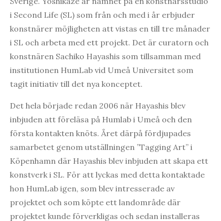
Sverige. Yoshikaze är namnet på en konstnärsstudio
i Second Life (SL) som från och med i år erbjuder
konstnärer möjligheten att vistas en till tre månader
i SL och arbeta med ett projekt. Det är curatorn och
konstnären Sachiko Hayashis som tillsamman med
institutionen HumLab vid Umeå Universitet som
tagit initiativ till det nya konceptet.
Det hela började redan 2006 när Hayashis blev
inbjuden att föreläsa på Humlab i Umeå och den
första kontakten knöts. Året därpå fördjupades
samarbetet genom utställningen ”Tagging Art” i
Köpenhamn där Hayashis blev inbjuden att skapa ett
konstverk i SL. För att lyckas med detta kontaktade
hon HumLab igen, som blev intresserade av
projektet och som köpte ett landområde där
projektet kunde förverkligas och sedan installeras