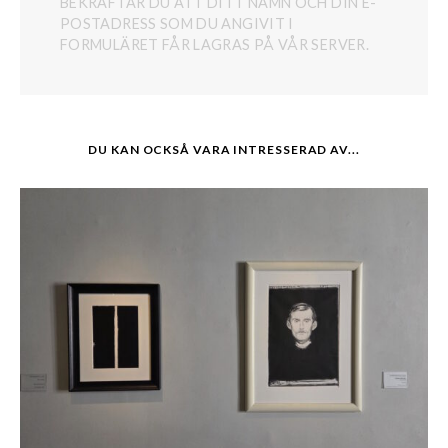
BEKRÄFTAR DU ATT DITT NAMN OCH DIN E-
POSTADRESS SOM DU ANGIVIT I
FORMULÄRET FÅR LAGRAS PÅ VÅR SERVER.
DU KAN OCKSÅ VARA INTRESSERAD AV...