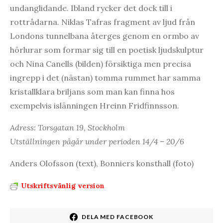
undanglidande. Ibland rycker det dock till i
rottrådarna. Niklas Tafras fragment av ljud från
Londons tunnelbana återges genom en ormbo av
hörlurar som formar sig till en poetisk ljudskulptur
och Nina Canells (bilden) försiktiga men precisa
ingrepp i det (nästan) tomma rummet har samma
kristallklara briljans som man kan finna hos
exempelvis islänningen Hreinn Fridfinnsson.
Adress: Torsgatan 19, Stockholm
Utställningen pågår under perioden 14/4 – 20/6
Anders Olofsson (text), Bonniers konsthall (foto)
Utskriftsvänlig version
DELA MED FACEBOOK