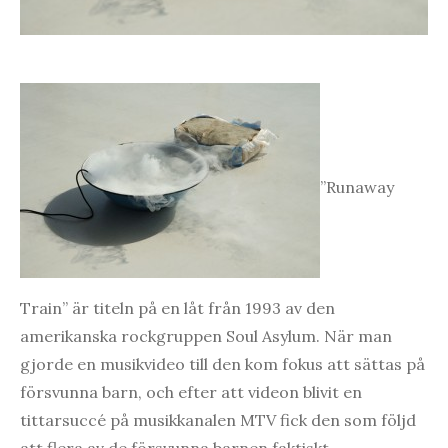
”Runaway
Train” är titeln på en låt från 1993 av den
amerikanska rockgruppen Soul Asylum. När man
gjorde en musikvideo till den kom fokus att sättas på
försvunna barn, och efter att videon blivit en
tittarsuccé på musikkanalen MTV fick den som följd
att flera av de försvunna barnen faktiskt