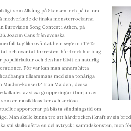
olkligt som Allsång på Skansen, och på tal om
så medverkade de finska monsterrockarna
n Eurovision Song Contest i Athen, på
6. Joacim Cans från svenska
rfall tog lika oväntat hem segern i TV4:s
ntat och oväntat förresten, hårdrock har idag
r populärkultur och den har blivit en naturlig
rationer. För var kan man annars hitta
 headbanga tillsammans med sina tonåriga
on Maiden-konsert? Iron Maiden , dessa
 kallades av vissa grupperingar i början av
g som en musikklassiker och seriösa
uellt rapporterar på bästa sändningstid om
ige. Man skulle kunna tro att hårdrocken i kraft av sin bred
ska stil skulle sätta en del avtryck i samtidskonsten, men 