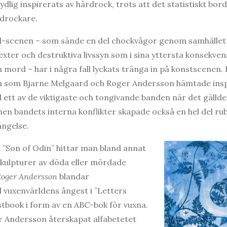
ydlig inspirerats av hårdrock, trots att det statistiskt bord
drockare.
l-scenen – som sände en del chockvågor genom samhället i
xter och destruktiva livssyn som i sina yttersta konsekvens
mord – har i några fall lyckats tränga in på konstscenen. 
som Bjarne Melgaard och Roger Andersson hämtade inspir
l ett av de viktigaste och tongivande banden när det gällde
en bandets interna konflikter skapade också en hel del rub
ängelse.
 ”Son of Odin” hittar man bland annat
skulpturer av döda eller mördade
Roger Andersson
blandar
vuxenvärldens ångest i ”Letters
tbook i form av en ABC-bok för vuxna.
har Andersson återskapat alfabetetet