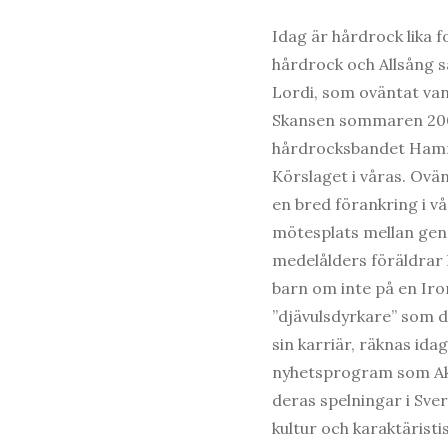
Idag är hårdrock lika f
hårdrock och Allsång 
Lordi, som oväntat van
Skansen sommaren 200
hårdrocksbandet Hamme
Körslaget i våras. Ovä
en bred förankring i vå
mötesplats mellan gene
medelålders föräldrar
barn om inte på en Ir
”djävulsdyrkare” som de
sin karriär, räknas ida
nyhetsprogram som Akt
deras spelningar i Sver
kultur och karaktäristi