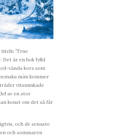
titeln ”True
. Det är en bok fylld
-ned-vända kors som
ssa hemska män kommer
pträder vitsminkade
del av en stor
man konst om det så får
igtvis, och de senaste
Våren och sommaren