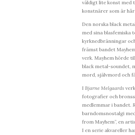
väldigt lite konst med t
konstnärer som är hår
Den norska black meta
med sina blasfemiska te
kyrknedbränningar och 
främst bandet Mayhem 
verk. Mayhem hörde til
black metal-soundet, m
mord, självmord och f
I
Bjarne Melgaards
verk
fotografier och brons
medlemmar i bandet.
barndomsnostalgi med 
from Mayhem”, en artis
I en serie akvareller 