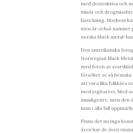
med destruktiva och m
misär och drogmissbruk
lästräning. Mayhem kan
men är också namnet 
norska black metal-ba
Den amerikanska foto
Norwegian Black Metal” 
med foton av svartklä
försöker se så hemska
att vara lika folkkära
med yxgitarrer, blod oc
musikgenre, men den är
man i alla fall uppmär
Finns det nu inga kons
åren har de även visa