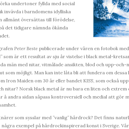
örka undertoner fyllda med social
 invävda i barndomens idylliska
 allmänt översättas till förödelse,
på det tidigare nämnda ökända
ndet.
grafen
Peter Beste
publicerade under våren en fotobok med 
som är ett resultat av sju år vistelse i black metal-kretsar
dda män med nitar, vitmålade ansikten, blod och upp-och
 ut som möjligt. Man kan inte låta bli att fundera om de
 som Iron Maiden om 30 år eller bandet KISS, som också up
h nitar? Norsk black metal är nu bara en liten och extrem 
 å andra sidan såpass kontroversiell och medial att gör 
ksamhet.
tnärer som sysslar med ”vanlig” hårdrock? Det finns naturl
ts några exempel på hårdrockinspirerad konst i Sverige. 