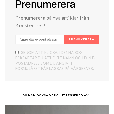
Prenumerera
Prenumerera på nya artiklar från
Konsten.net!
PRENUMERERA
GENOM ATT KLICKA I DENNA BOX
BEKRÄFTAR DU ATT DITT NAMN OCH DIN E-
POSTADRESS SOM DU ANGIVIT I
FORMULÄRET FÅR LAGRAS PÅ VÅR SERVER.
DU KAN OCKSÅ VARA INTRESSERAD AV...