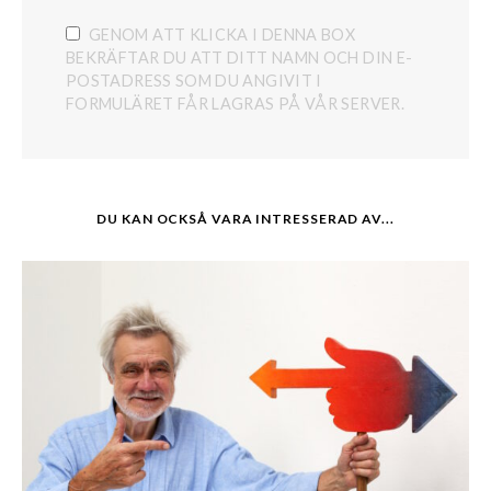
GENOM ATT KLICKA I DENNA BOX
BEKRÄFTAR DU ATT DITT NAMN OCH DIN E-
POSTADRESS SOM DU ANGIVIT I
FORMULÄRET FÅR LAGRAS PÅ VÅR SERVER.
DU KAN OCKSÅ VARA INTRESSERAD AV...