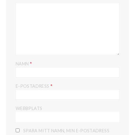
*
NAMN
*
E-POSTADRESS
WEBBPLATS
SPARA MITT NAMN, MIN E-POSTADRESS