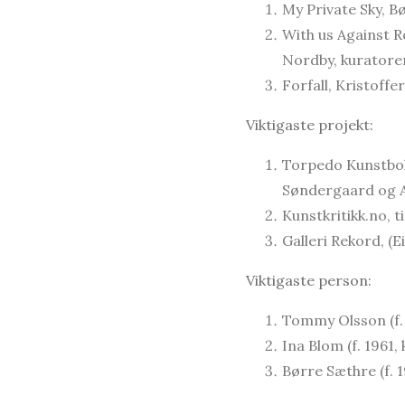
My Private Sky, B
With us Against R
Nordby, kuratorer
Forfall, Kristoffe
Viktigaste projekt:
Torpedo Kunstbok
Søndergaard og A
Kunstkritikk.no, t
Galleri Rekord, (E
Viktigaste person:
Tommy Olsson (f. 
Ina Blom (f. 1961,
Børre Sæthre (f. 