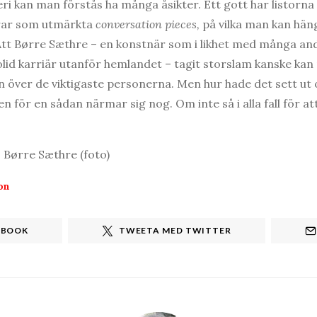
i kan man förstås ha många åsikter. Ett gott har listorna i 
erar som utmärkta
conversation pieces,
på vilka man kan hän
Att Børre Sæthre – en konstnär som i likhet med många an
lid karriär utanför hemlandet – tagit storslam kanske kan
an över de viktigaste personerna. Men hur hade det sett ut o
för en sådan närmar sig nog. Om inte så i alla fall för att
, Børre Sæthre (foto)
on
EBOOK
TWEETA MED TWITTER