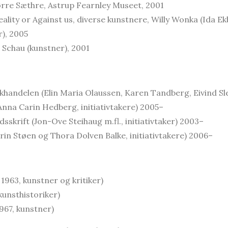
ørre Sæthre, Astrup Fearnley Museet, 2001
eality or Against us, diverse kunstnere, Willy Wonka (Ida E
), 2005
r Schau (kunstner), 2001
handelen (Elin Maria Olaussen, Karen Tandberg, Eivind Sl
nna Carin Hedberg, initiativtakere) 2005–
idsskrift (Jon-Ove Steihaug m.fl., initiativtaker) 2003–
irin Støen og Thora Dolven Balke, initiativtakere) 2006–
1963, kunstner og kritiker)
 kunsthistoriker)
1967, kunstner)