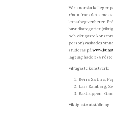
Våra norska kolleger på
rösta fram det senaste
konstbegivenheter. Frå
huvudkategorier (viktig
och viktigaste konstpro
person) vaskades vinna
studeras på
www.kunst
lagt sig hade 374 röste
Viktigaste konstverk:
Børre Sæthre, Pe
Lars Ramberg, Zw
Baktruppen: Sta
Viktigaste utställning: