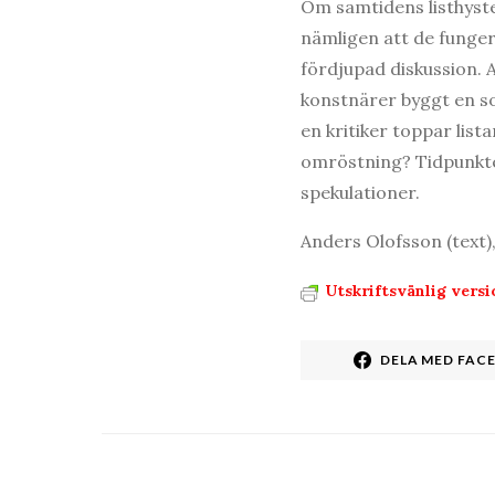
Om samtidens listhyster
nämligen att de fung
fördjupad diskussion. 
konstnärer byggt en so
en kritiker toppar list
omröstning? Tidpunkten 
spekulationer.
Anders Olofsson (text)
Utskriftsvänlig versi
DELA MED FAC