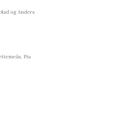
kblad og Anders
ettemeås, Pia