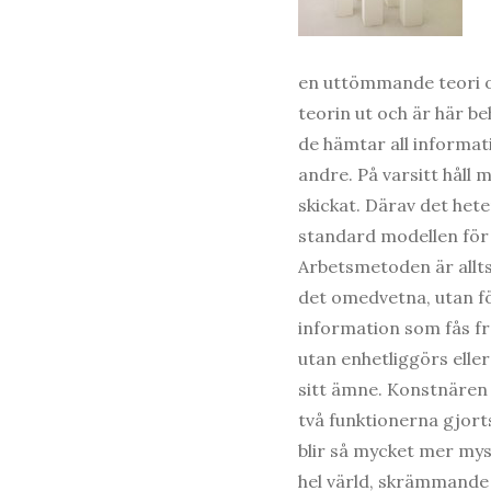
en uttömmande teori om
teorin ut och är här be
de hämtar all informati
andre. På varsitt håll
skickat. Därav det hete
standard modellen för a
Arbetsmetoden är allts
det omedvetna, utan f
information som fås fr
utan enhetliggörs eller
sitt ämne. Konstnären 
två funktionerna gjor
blir så mycket mer mys
hel värld, skrämman