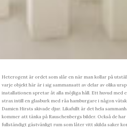
Heterogent är ordet som slår en när man kollar på utstäl
varje objekt här är i sig sammansatt av delar av olika urs
installationen spretar åt alla möjliga håll. Ett huvud me
strax intill en glasburk med råa hamburgare i någon vät
Damien Hirsts skivade djur. Likafullt är det hela sammanhå
kommer att tänka på Rauschenbergs bilder. Också de har 
fullständigt gästvänligt rum som låter vitt skilda saker kon