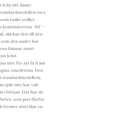
t från sitt ämne:
l standardmodellen vara
som tanke sväller
e konstnärernas ”fel” –
, skickas den till den
ar som den andre har
karna lämnar snart
om helst.
pas inte för att få fram
logins omedvetna. Den
 i standardmodellen),
 själv inte har valt
m i början. Här har de
betet, som just därför
ch former utstrålar en