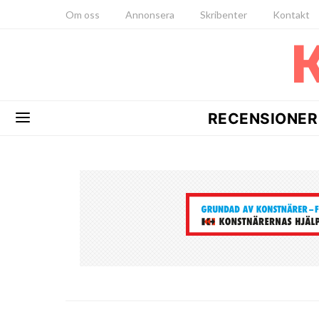
Om oss
Annonsera
Skribenter
Kontakt
RECENSIONER