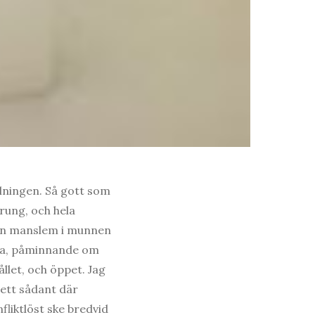
lningen. Så gott som
prung, och hela
d en manslem i munnen
ska, påminnande om
llet, och öppet. Jag
ett sådant där
fliktlöst ske bredvid