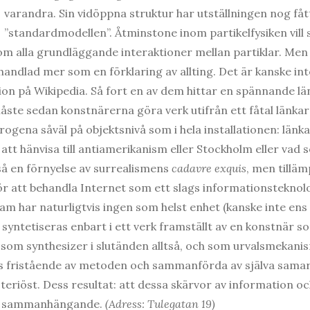
varandra. Sin vidöppna struktur har utställningen nog fåt
”standardmodellen”. Åtminstone inom partikelfysiken vil
 alla grundläggande interaktioner mellan partiklar. Men 
handlad mer som en förklaring av allting. Det är kanske int
on på Wikipedia. Så fort en av dem hittar en spännande länk
 måste sedan konstnärerna göra verk utifrån ett fåtal länk
rogena såväl på objektsnivå som i hela installationen: län
tt hänvisa till antiamerikanism eller Stockholm eller vad s
å en förnyelse av surrealismens
cadavre exquis
, men tilläm
ör att behandla Internet som ett slags informationstekno
am har naturligtvis ingen som helst enhet (kanske inte ens
 syntetiseras enbart i ett verk framställt av en konstnär som
som synthesizer i slutänden alltså, och som urvalsmekanis
ts fristående av metoden och sammanförda av själva samar
teriöst. Dess resultat: att dessa skärvor av information o
de sammanhängande.
(Adress: Tulegatan 19)