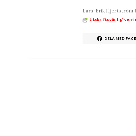
Lars-Erik Hjertström 
Utskriftsvänlig versi
DELA MED FAC