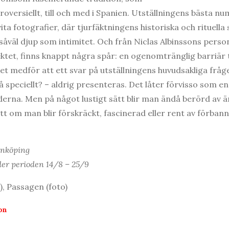
oversiellt, till och med i Spanien. Utställningens bästa n
a fotografier, där tjurfäktningens historiska och rituella 
såväl djup som intimitet. Och från Niclas Albinssons perso
ktet, finns knappt några spår: en ogenomtränglig barriär t
lket medför att ett svar på utställningens huvudsakliga fråg
 speciellt? – aldrig presenteras. Det låter förvisso som en 
ilderna. Men på något lustigt sätt blir man ändå berörd av 
ett om man blir förskräckt, fascinerad eller rent av förba
Linköping
er perioden 14/8 – 25/9
), Passagen (foto)
on