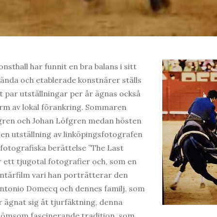
sthall har funnit en bra balans i sitt
ända och etablerade konstnärer ställs
tt par utställningar per år ägnas också
rm av lokal förankring. Sommaren
lgren och Johan Löfgren medan hösten
n utställning av linköpingsfotografen
 fotografiska berättelse ”The Last
ett tjugotal fotografier och, som en
tärfilm vari han porträtterar den
Antonio Domecq och dennes familj, som
r ägnat sig åt tjurfäktning, denna
 ömsom fascinerande tradition, som