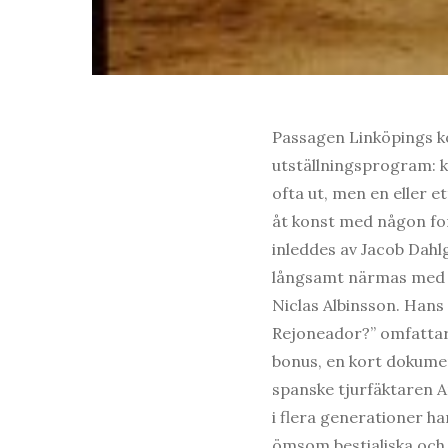
Passagen Linköpings kon
utställningsprogram: k
ofta ut, men en eller e
åt konst med någon fo
inleddes av Jacob Dah
långsamt närmas med e
Niclas Albinsson. Hans
Rejoneador?” omfattar 
bonus, en kort dokumen
spanske tjurfäktaren 
i flera generationer ha
ömsom bestialiska och