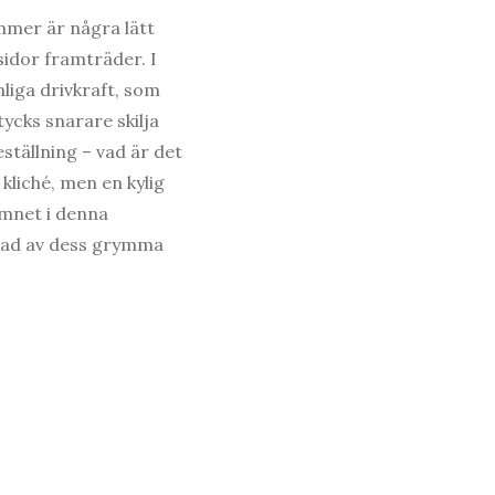
ummer är några lätt
sidor framträder. I
nliga drivkraft, som
ycks snarare skilja
eställning – vad är det
kliché, men en kylig
ämnet i denna
nnad av dess grymma