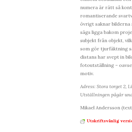
numera är rätt så kontr
romantiserande svartvit
övrigt saknar bilderna 
sägs ligga bakom proje
subjekt från objekt, vi
som gör tjurfäktning så
distans har svept in b
fotoutställning – oavs
motiv.
Adress: Stora torget 2, 
Utställningen pågår und
Mikael Andersson (text
Utskriftsvänlig versi