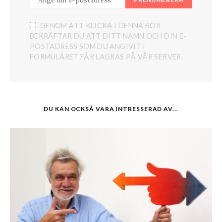
GENOM ATT KLICKA I DENNA BOX
BEKRÄFTAR DU ATT DITT NAMN OCH DIN E-
POSTADRESS SOM DU ANGIVIT I
FORMULÄRET FÅR LAGRAS PÅ VÅR SERVER.
DU KAN OCKSÅ VARA INTRESSERAD AV...