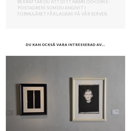
BEKRÄFTAR DU ATT DITT NAMN OCH DIN E-
POSTADRESS SOM DU ANGIVIT I
FORMULÄRET FÅR LAGRAS PÅ VÅR SERVER.
DU KAN OCKSÅ VARA INTRESSERAD AV...