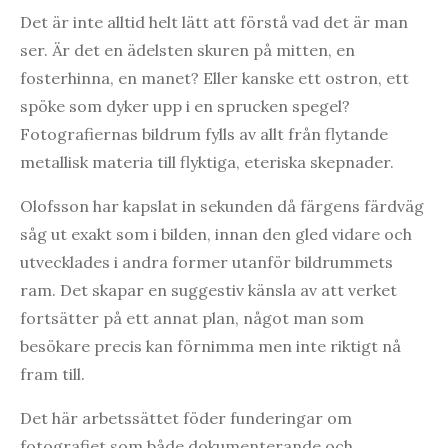
Det är inte alltid helt lätt att förstå vad det är man
ser. Är det en ädelsten skuren på mitten, en
fosterhinna, en manet? Eller kanske ett ostron, ett
spöke som dyker upp i en sprucken spegel?
Fotografiernas bildrum fylls av allt från flytande
metallisk materia till flyktiga, eteriska skepnader.
Olofsson har kapslat in sekunden då färgens färdväg
såg ut exakt som i bilden, innan den gled vidare och
utvecklades i andra former utanför bildrummets
ram. Det skapar en suggestiv känsla av att verket
fortsätter på ett annat plan, något man som
besökare precis kan förnimma men inte riktigt nå
fram till.
Det här arbetssättet föder funderingar om
fotografiet som både dokumenterande och