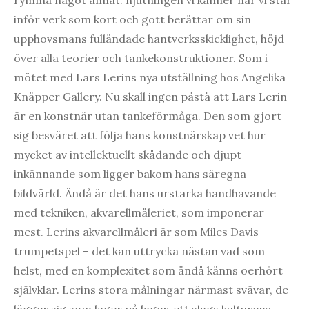
rymma något annat: njutningen vi känner när vi står
inför verk som kort och gott berättar om sin
upphovsmans fulländade hantverksskicklighet, höjd
över alla teorier och tankekonstruktioner. Som i
mötet med Lars Lerins nya utställning hos Angelika
Knäpper Gallery. Nu skall ingen påstå att Lars Lerin
är en konstnär utan tankeförmåga. Den som gjort
sig besväret att följa hans konstnärskap vet hur
mycket av intellektuellt skådande och djupt
inkännande som ligger bakom hans säregna
bildvärld. Ändå är det hans urstarka handhavande
med tekniken, akvarellmåleriet, som imponerar
mest. Lerins akvarellmåleri är som Miles Davis
trumpetspel – det kan uttrycka nästan vad som
helst, med en komplexitet som ändå känns oerhört
självklar. Lerins stora målningar närmast svävar, de