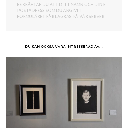
BEKRÄFTAR DU ATT DITT NAMN OCH DIN E-
POSTADRESS SOM DU ANGIVIT I
FORMULÄRET FÅR LAGRAS PÅ VÅR SERVER.
DU KAN OCKSÅ VARA INTRESSERAD AV...