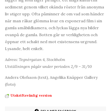
lägger sig som lager på lager, ett slags kulturens
sediment genom vilket okända röster från anonyma
liv stiger upp. Ofta påminner de om vad som händer
när man råkar glömma kvar en exponerad film i sin
gamla småbildkamera, och lyckas lägga nya bilder
ovanpå de gamla. Botten går ur verkligheten och
öppnar ett schakt ned mot existensens urgrund.
Lysande, helt enkelt.
Adress: Tegnérgatan 4, Stockholm
Utställningen pågår under perioden 2/9 – 31/10
Anders Olofsson (text), Angelika Knäpper Gallery
(foto)
Utskriftsvänlig version
DELA MED FACEBOOK