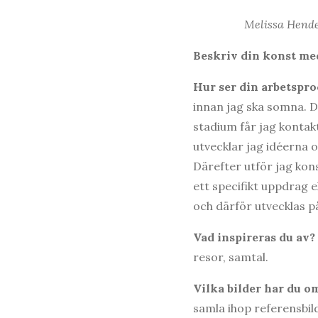
Melissa Hender
Beskriv din konst med
Hur ser din arbetspro
innan jag ska somna. Då
stadium får jag kontak
utvecklar jag idéerna o
Därefter utför jag kon
ett specifikt uppdrag e
och därför utvecklas p
Vad inspireras du av?
resor, samtal.
Vilka bilder har du o
samla ihop referensbild