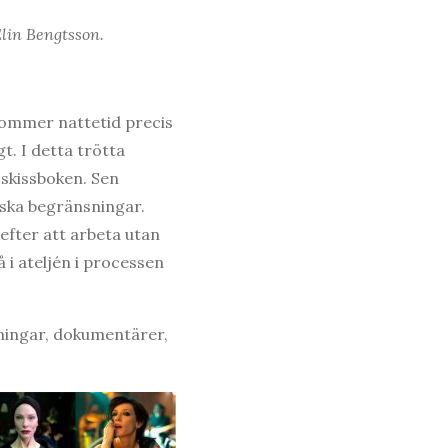
Elin Bengtsson.
kommer nattetid precis
t. I detta trötta
 skissboken. Sen
miska begränsningar.
efter att arbeta utan
å i ateljén i processen
idningar, dokumentärer,