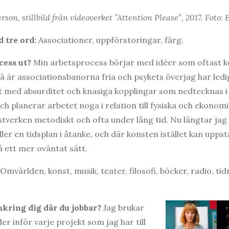
son, stillbild från videoverket ”Attention Please”, 2017. Foto: 
 tre ord:
Associationer, uppförstoringar, färg.
cess ut?
Min arbetsprocess börjar med idéer som oftast 
 är associationsbanorna fria och psykets överjag har ledig
t med absurditet och knasiga kopplingar som nedtecknas i
ch planerar arbetet noga i relation till fysiska och ekono
stverken metodiskt och ofta under lång tid. Nu längtar jag 
ller en tidsplan i åtanke, och där konsten istället kan uppst
å ett mer oväntat sätt.
Omvärlden, konst, musik, teater, filosofi, böcker, radio, t
mkring dig där du jobbar?
Jag brukar
er inför varje projekt som jag har till