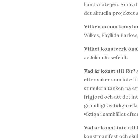
hands i ateljén. Andra 
det aktuella projektet 
Vilken annan konstnär
Wilkes, Phyllida Barlow
Vilket konstverk önska
av Julian Rosefeldt.
Vad är konst till fö
r?
A
efter saker som inte ti
stimulera tanken på et
frigjord och att det i
grundligt av tidigare k
viktiga i samhället efte
Vad är konst inte till 
konstmanifest och skull