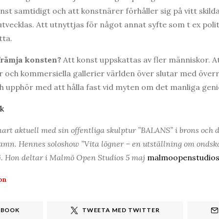
st samtidigt och att konstnärer förhåller sig på vitt skilda
utvecklas. Att utnyttjas för något annat syfte som t ex polit
tta.
fr
ämja konsten?
Att konst uppskattas av fler människor. A
r och kommersiella gallerier världen över slutar med öve
 upphör med att hålla fast vid myten om det manliga geni
k
art aktuell med sin offentliga skulptur ”BALANS” i brons och d
amn. Hennes soloshow ”Vita lögner – en utställning om ondsk
j.
Hon deltar i Malmö Open Studios 5 maj
malmoopenstudios
on
EBOOK
TWEETA MED TWITTER