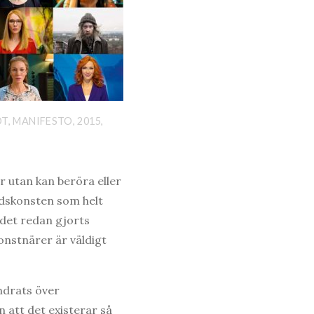
T, MANIFESTO, 2015,
er utan kan beröra eller
idskonsten som helt
 det redan gjorts
konstnärer är väldigt
undrats över
n att det existerar så