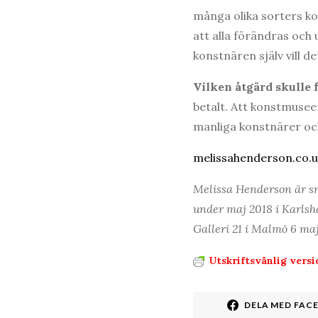
många olika sorters kon
att alla förändras och 
konstnären själv vill de
Vilken å
tg
ä
rd skulle 
betalt. Att konstmusee
manliga konstnärer och
melissahenderson.co.u
Melissa Henderson är sn
under maj 2018 i Karlsh
Galleri 21 i Malmö 6 ma
Utskriftsvänlig versi
DELA MED FAC