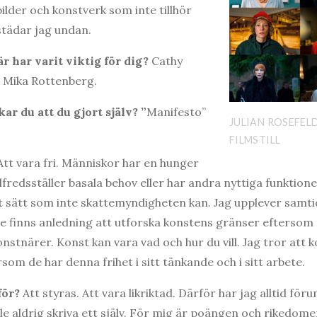
bilder och konstverk som inte tillhör
städar jag undan.
 har varit viktig fö
r dig?
Cathy
, Mika Rottenberg.
r du att du gjort själv? ”
Manifesto”
JULIAN ROSEFELD
FILMSTILL
tt vara fri. Människor har en hunger
llfredsställer basala behov eller har andra nyttiga funktion
t sätt som inte skattemyndigheten kan. Jag upplever samt
nte finns anledning att utforska konstens gränser eftersom
onstnärer. Konst kan vara vad och hur du vill. Jag tror att 
rsom de har denna frihet i sitt tänkande och i sitt arbete.
fö
r?
Att styras. Att vara likriktad. Därför har jag alltid för
e aldrig skriva ett själv. För mig är poängen och rikedome