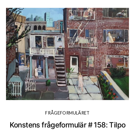
FRÅGEFORMULÄRET
Konstens frågeformulär # 158: Tilpo
K