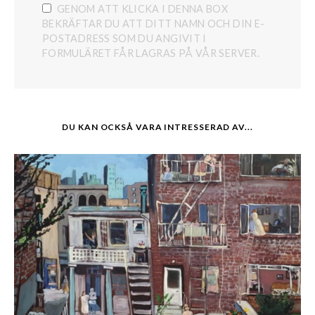
GENOM ATT KLICKA I DENNA BOX
BEKRÄFTAR DU ATT DITT NAMN OCH DIN E-
POSTADRESS SOM DU ANGIVIT I
FORMULÄRET FÅR LAGRAS PÅ VÅR SERVER.
DU KAN OCKSÅ VARA INTRESSERAD AV...