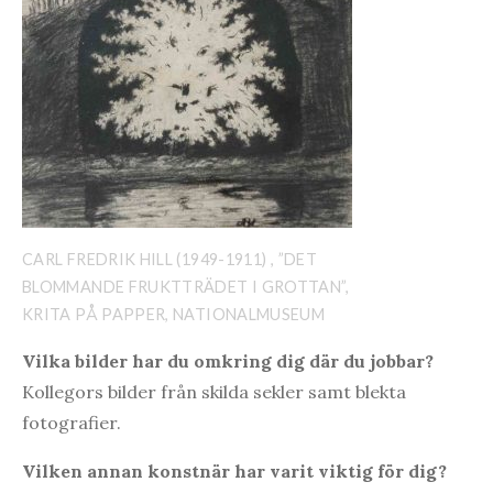
CARL FREDRIK HILL (1949-1911) , ”DET
BLOMMANDE FRUKTTRÄDET I GROTTAN”,
KRITA PÅ PAPPER, NATIONALMUSEUM
Vilka bilder har du omkring dig där du jobbar?
Kollegors bilder från skilda sekler samt blekta
fotografier.
Vilken annan konstnär har varit viktig för dig?