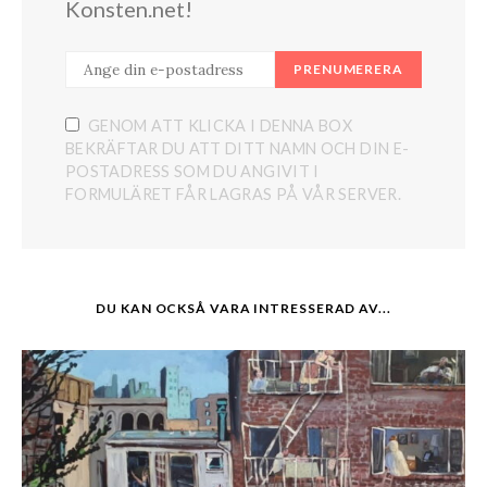
Konsten.net!
PRENUMERERA
GENOM ATT KLICKA I DENNA BOX
BEKRÄFTAR DU ATT DITT NAMN OCH DIN E-
POSTADRESS SOM DU ANGIVIT I
FORMULÄRET FÅR LAGRAS PÅ VÅR SERVER.
DU KAN OCKSÅ VARA INTRESSERAD AV...