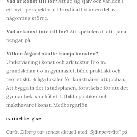
Vad är konst till för?
Att se sig själv och världen i
ett nytt perspektiv att förstå att vi är en del av
någonting större.
Vad är konst inte till för?
Att spekulera i, att tjäna
pengar på.
Vilken åtgärd skulle främja konsten?
Undervisning i konst och arkitektur fr o m.
grundskolan t o m gymnasiet, både praktiskt och
teoretiskt. Billiga lokaler för konstnärer att jobba i.
Att bygga in det i stadsplanen, förståelse för att det
gynnar hela samhället. Utbilda politiker och
makthavare i konst. Medborgarlön.
carinellberg.se
Carin Ellberg var senast aktuell med ”
Självporträtt” på