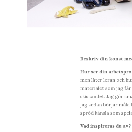
Beskriv din konst med
Hur ser din arbetspro
men låter leran och hum
materialet som jag får
skissandet. Jag gör sm
jag sedan börjar måla 
spröd känsla som spel
Vad inspireras du av?