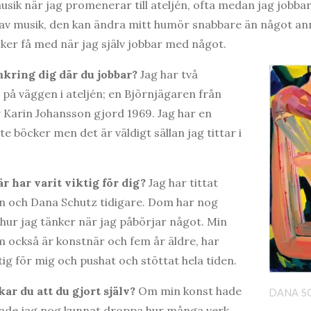
musik när jag promenerar till ateljén, ofta medan jag jobba
d av musik, den kan ändra mitt humör snabbare än något a
öker få med när jag själv jobbar med något.
mkring dig där du jobbar?
Jag har två
på väggen i ateljén; en Björnjägaren från
 Karin Johansson gjord 1969. Jag har en
ite böcker men det är väldigt sällan jag tittar i
 har varit viktig för dig?
Jag har tittat
on och Dana Schutz tidigare. Dom har nog
hur jag tänker när jag påbörjar något. Min
 också är konstnär och fem år äldre, har
ktig för mig och pushat och stöttat hela tiden.
ar du att du gjort själv?
Om min konst hade
DANA S
hade jag nog kunnat droppa hur många verk