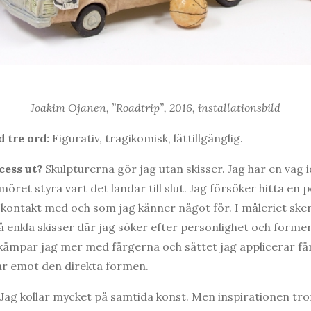
Joakim Ojanen, ”Roadtrip”, 2016, installationsbild
 tre ord:
Figurativ, tragikomisk, lättillgänglig.
cess ut?
Skulpturerna gör jag utan skisser. Jag har en vag i
öret styra vart det landar till slut. Jag försöker hitta en p
 kontakt med och som jag känner något för. I måleriet sker
å enkla skisser där jag söker efter personlighet och forme
kämpar jag mer med färgerna och sättet jag applicerar fär
ar emot den direkta formen.
Jag kollar mycket på samtida konst. Men inspirationen tror