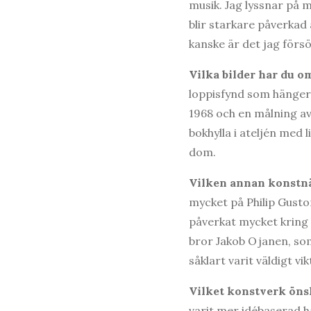
musik. Jag lyssnar på 
blir starkare påverka
kanske är det jag förs
Vilka bilder har du o
loppisfynd som hänger 
1968 och en målning av
bokhylla i ateljén med l
dom.
Vilken annan konstnär
mycket på Philip Gust
påverkat mycket kring 
bror Jakob Ojanen, som
såklart varit väldigt vi
Vilket konstverk önsk
varit mer idébaserad 