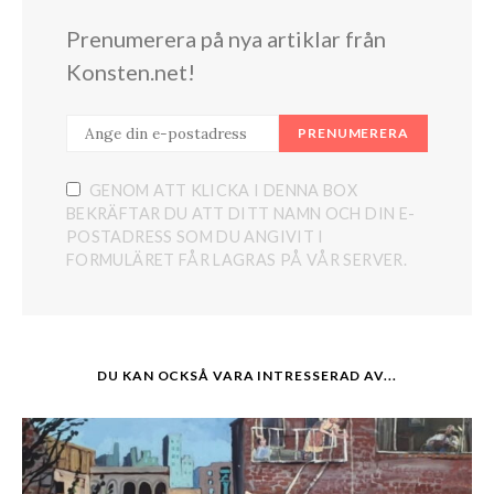
Prenumerera på nya artiklar från
Konsten.net!
PRENUMERERA
GENOM ATT KLICKA I DENNA BOX
BEKRÄFTAR DU ATT DITT NAMN OCH DIN E-
POSTADRESS SOM DU ANGIVIT I
FORMULÄRET FÅR LAGRAS PÅ VÅR SERVER.
DU KAN OCKSÅ VARA INTRESSERAD AV...