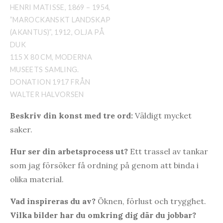
HENRI MATISSE, 1869 – 1954,
”MAROCKANSKT LANDSKAP
(AKANTUS)”, 1912, OLJA PÅ
DUK
115 X 80 CM, MODERNA
MUSEETS SAMLING.
DONATION 1917 FRÅN
WALTER HALVORSEN
Beskriv din konst med tre ord:
Väldigt mycket
saker.
Hur ser din arbetsprocess ut?
Ett trassel av tankar
som jag försöker få ordning på genom att binda i
olika material.
Vad inspireras du av?
Öknen, förlust och trygghet.
Vilka bilder har du omkring dig där du jobbar?