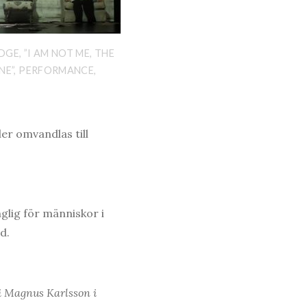
GE, ”I AM NOT ME, THE
NE”, PERFORMANCE,
er omvandlas till
nglig för människor i
d.
i Magnus Karlsson i