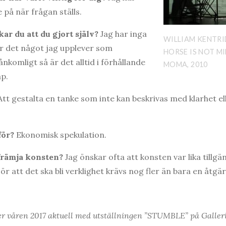
e på när frågan ställs.
ar du att du gjort själv?
Jag har inga
WILLIAM KENTRID
 Är det något jag upplever som
HORSE IS NOT MI
ånkomligt så är det alltid i förhållande
MOMA, 2010
ap.
tt gestalta en tanke som inte kan beskrivas med klarhet ell
för?
Ekonomisk spekulation.
främja konsten?
Jag önskar ofta att konsten var lika tillgä
ör att det ska bli verklighet krävs nog fler än bara en åtgär
 våren 2017 aktuell med utställningen ”STUMBLE” på Galler