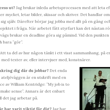
cess ut?
Jag brukar inleda arbetsprocessen med att leta ef
r mycket, letar bilder, skissar och skriver. Det handlar om
 sig själv. Därefter börjar jag jobba med allt på en gång o
jektet i fråga. När arbetet fått styrfart kan det nästan rö
vvägs brukar en deadline göra sig påmind. Vid den punkten
 bara ”gör”.
Att ta del av hur någon tänkt i ett visst sammanhang, på en 
r med texter av, eller intervjuer med, konstnärer.
mkring dig där du jobbar?
Det enda
 ateljéväggen är en utskrift med en
e av William Kentridge: ”My job is to
make sense”. Annars är det enbart
ill det jag arbetar på.
 har varit viktig för dig?
Jag har