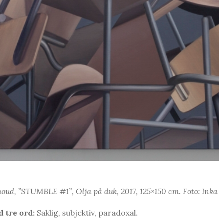
ud, ”STUMBLE #1”, Olja på duk, 2017, 125×150 cm. Foto: Inka
 tre ord:
Saklig, subjektiv, paradoxal.