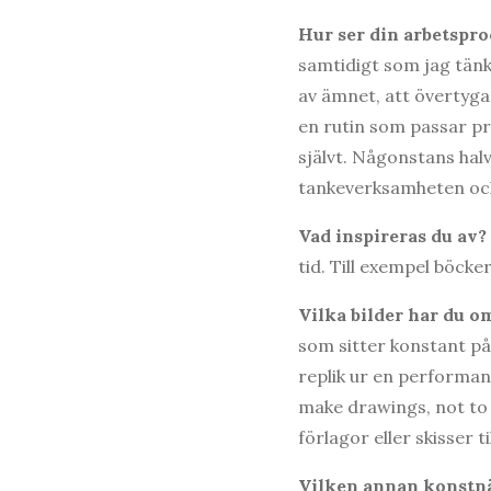
Hur ser din arbetspro
samtidigt som jag tänke
av ämnet, att övertyga
en rutin som passar pro
självt. Någonstans hal
tankeverksamheten och
Vad inspireras du av?
tid. Till exempel böcke
Vilka bilder har du o
som sitter konstant på
replik ur en performanc
make drawings, not to 
förlagor eller skisser t
Vilken annan konstnär