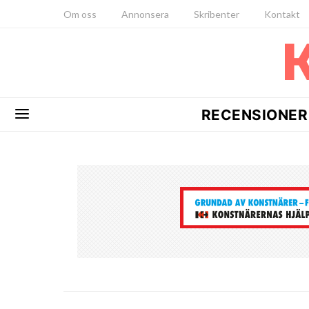
Om oss
Annonsera
Skribenter
Kontakt
RECENSIONER