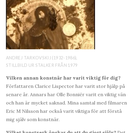
ANDREJ TARKOVSKIJ (1932-1986),
STILLBILD UR STALKER FRÅN 1979
Vilken annan konstnär har varit viktig för dig?
Författaren Clarice Lispector har varit stor hjälp på
senare år. Annars har Olle Bonniér varit en viktig vän
och han är mycket saknad. Mina samtal med filmaren
Eric M Nilsson har också varit viktiga för att förstå
mig själv som konstnär.
Vilket konstverk önskar du att du gjort själv?
Det