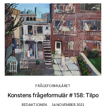
FRÅGEFORMULÄRET
Konstens frågeformulär # 158: Tilpo
K
REDAKTIONEN
16 NOVEMBER 2021