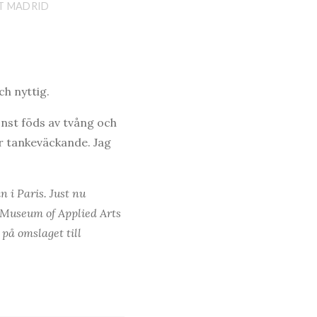
T MADRID
ch nyttig.
nst föds av tvång och
är tankeväckande. Jag
 i Paris. Just nu
å Museum of Applied Arts
på omslaget till