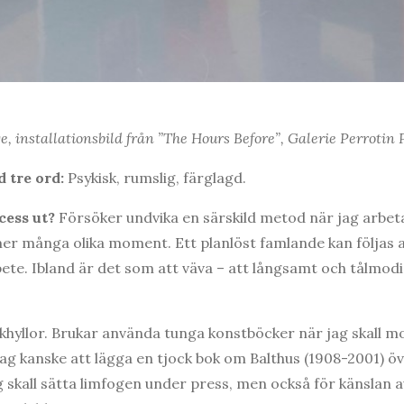
e, installationsbild från ”The Hours Before”, Galerie Perrotin 
 tre ord:
Psykisk, rumslig, färglagd.
cess ut?
Försöker undvika en särskild metod när jag arbet
er många olika moment. Ett planlöst famlande kan följas 
te. Ibland är det som att väva – att långsamt och tålmodig
okhyllor. Brukar använda tunga konstböcker när jag skall 
jag kanske att lägga en tjock bok om Balthus (1908-2001) ö
g skall sätta limfogen under press, men också för känslan a