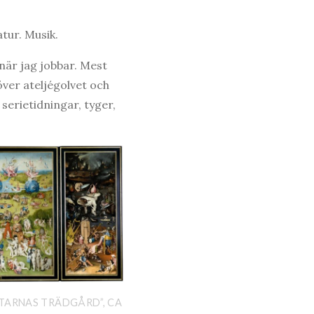
tur. Musik.
när jag jobbar. Mest
över ateljégolvet och
 serietidningar, tyger,
TARNAS TRÄDGÅRD”, CA