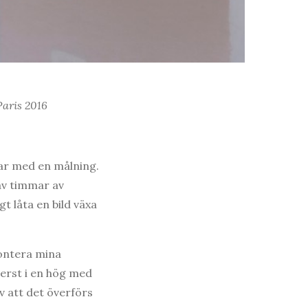
Paris 2016
ar med en målning.
av timmar av
t låta en bild växa
montera mina
verst i en hög med
v att det överförs