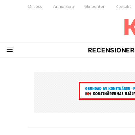
Om oss
Annonsera
Skribenter
Kontakt
RECENSIONER