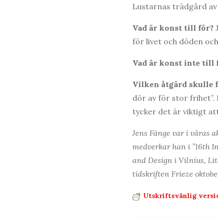
Lustarnas trädgård av
Vad är konst till för?
J
för livet och döden o
Vad är konst inte till 
Vilken åtgärd skulle 
dör av för stor frihet
tycker det är viktigt a
Jens Fänge var i våras a
medverkar han i ”16th I
and Design i Vilnius, Li
tidskriften Frieze okto
Utskriftsvänlig versi