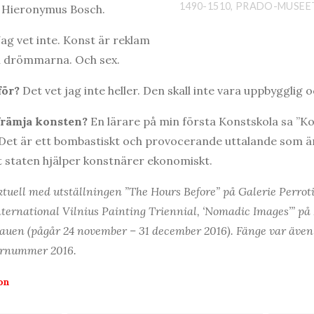
1490-1510, PRADO-MUSEE
 Hieronymus Bosch.
ag vet inte. Konst är reklam
ch drömmarna. Och sex.
för?
Det vet jag inte heller. Den skall inte vara uppbygglig o
främja konsten?
En lärare på min första Konstskola sa ”Ko
”. Det är ett bombastiskt och provocerande uttalande som 
tt staten hjälper konstnärer ekonomiskt.
ktuell med utställningen ”The Hours Before” på Galerie Perrotin
nternational Vilnius Painting Triennial, ‘Nomadic Images’” p
tauen (pågår 24 november – 31 december 2016). Fänge var även 
bernummer 2016.
on