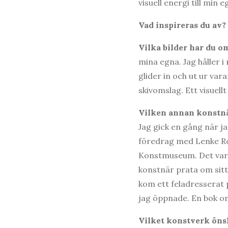
visuell energi till min e
Vad inspireras du av?
Vilka bilder har du o
mina egna. Jag håller 
glider in och ut ur var
skivomslag. Ett visuellt
Vilken annan konstnär
Jag gick en gång när ja
föredrag med Lenke R
Konstmuseum. Det var 
konstnär prata om sit
kom ett feladresserat 
jag öppnade. En bok o
Vilket konstverk önsk