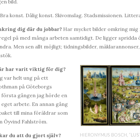
gen bild.
Bra konst. Dålig konst. Skivomslag. Stadsmissionen. Littera
mkring dig där du jobbar?
Har mycket bilder omkring mig 
i regel på med många arbeten samtidigt. De ligger spridda 
andra. Men sen allt möjligt; tidningsbilder, mäklarannonser,
 stök.
 har varit viktig för dig?
g var helt ung på ett
othman på Göteborgs
första gången jag hörde en
t eget arbete. En annan gång
paket till mina föräldrar som
m Öyvind Fahlström.
HIERONYMUS BOSCH, ”LUS
ar du att du gjort själv?