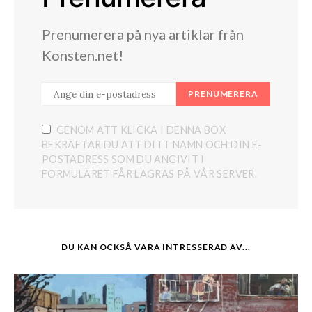
Prenumerera på nya artiklar från
Konsten.net!
PRENUMERERA
GENOM ATT KLICKA I DENNA BOX
BEKRÄFTAR DU ATT DITT NAMN OCH DIN E-
POSTADRESS SOM DU ANGIVIT I
FORMULÄRET FÅR LAGRAS PÅ VÅR SERVER.
DU KAN OCKSÅ VARA INTRESSERAD AV...