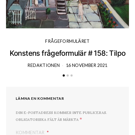
FRÅGEFORMULÄRET
Konstens frågeformulär # 158: Tilpo
K
REDAKTIONEN
16 NOVEMBER 2021
LÄMNA EN KOMMENTAR
DIN E-POSTADRESS KOMMER INTE PUBLICERAS.
*
OBLIGATORISKA FÄLT ÄR MÄRKTA
KOMMENTAR