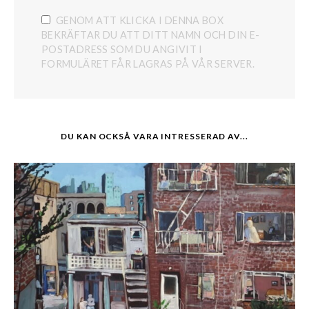
GENOM ATT KLICKA I DENNA BOX
BEKRÄFTAR DU ATT DITT NAMN OCH DIN E-
POSTADRESS SOM DU ANGIVIT I
FORMULÄRET FÅR LAGRAS PÅ VÅR SERVER.
DU KAN OCKSÅ VARA INTRESSERAD AV...