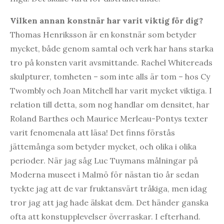
Vilken annan konstnär har varit viktig för dig?
Thomas Henriksson är en konstnär som betyder
mycket, både genom samtal och verk har hans starka
tro på konsten varit avsmittande. Rachel Whitereads
skulpturer, tomheten – som inte alls är tom – hos Cy
Twombly och Joan Mitchell har varit mycket viktiga. I
relation till detta, som nog handlar om densitet, har
Roland Barthes och Maurice Merleau-Pontys texter
varit fenomenala att läsa! Det finns förstås
jättemånga som betyder mycket, och olika i olika
perioder. När jag såg Luc Tuymans målningar på
Moderna museet i Malmö för nästan tio år sedan
tyckte jag att de var fruktansvärt tråkiga, men idag
tror jag att jag hade älskat dem. Det händer ganska
ofta att konstupplevelser överraskar. I efterhand.