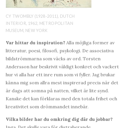
CY TWOMBLY (1928-2011), DUTCH
INTERIOR, 1962, METROPOLITAN
MUSEUM, NEW YORK
Var hittar du inspiration?
Alla möjliga former av
litteratur, poesi, filosofi, psykologi. De associativa
bildströmmarna som väcks av ord. Torsten
Andersson har beskrivit väldigt konkret och vackert
hur vi alla har ett inre rum som vi fyller. Jag brukar
känna mig som allra mest inspirerad precis när det
är dags att somna på natten, vilket är lite synd.
Kanske det kan förklaras med den totala frihet och
kreativitet som drömmandet innebär.
Vilka bilder har du omkring dig där du jobbar?
Inga. Det skulle vara för distraherande.