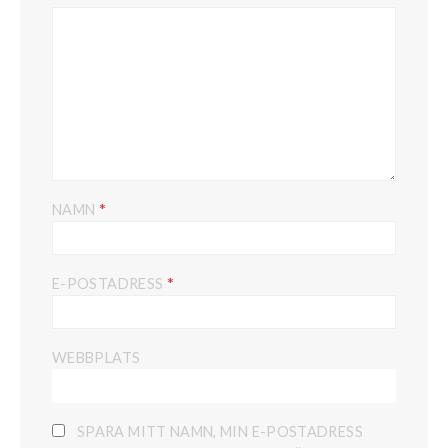
*
NAMN
*
E-POSTADRESS
WEBBPLATS
SPARA MITT NAMN, MIN E-POSTADRESS