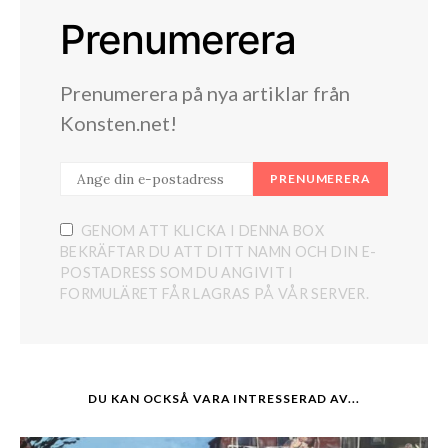
Prenumerera
Prenumerera på nya artiklar från
Konsten.net!
PRENUMERERA
GENOM ATT KLICKA I DENNA BOX
BEKRÄFTAR DU ATT DITT NAMN OCH DIN E-
POSTADRESS SOM DU ANGIVIT I
FORMULÄRET FÅR LAGRAS PÅ VÅR SERVER.
DU KAN OCKSÅ VARA INTRESSERAD AV...