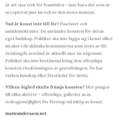
är att visa verk för framtiden – inte bara det som är
accepterat just nu och av den stora massan.
Vad är konst inte till fö
r?
Fascister och
antidemokratier. De använder konsten för deras
eget budskap. Politiker ska inte lägga sig i konst vilket
nu sker i de skånska kommunerna som styrs av SD.
Armlängds avstånd är aktuellt mer än någonsin.
Politiker ska inte bestämma kring den offentliga
konsten i bedömningen av gestaltningen. De har
varken kunskap eller förståelse för detta.
Vilken å
tg
ä
rd skulle fr
ä
mja konsten?
Mer pengar
till olika aktörer – offentliga, gallerier m.m.
Avdragsmöjlighet för företag vid inköp av konst.
marieandersson.net