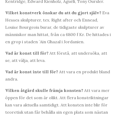
Kentridge, Edward Kienholz, Aguéli, Tony Oursler.
Vilket konstverk önskar du att du gjort själv?
Eva
Hesses skulpturer, tex. Right after och Ennead,
Louise Bourgeois burar, de tidigaste skulpturer av
människor man hittat, från ca 6800 f Kr. De hittades i
en grop i staden ´Ain Ghazal i Jordanien.
Vad är konst till för?
Att förstå, att undersöka, att
se, att välja, att leva.
Vad är konst inte till för?
Att vara en produkt bland
andra.
Vilken åtgärd skulle främja konsten?
Att vara mer
öppen för det som är olikt. Att flera konstriktningar
kan vara aktuella samtidigt. Att konsten inte blir för
teoretisk utan får behålla sin egen plats som nästan