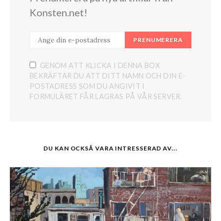
Konsten.net!
PRENUMERERA
GENOM ATT KLICKA I DENNA BOX
BEKRÄFTAR DU ATT DITT NAMN OCH DIN E-
POSTADRESS SOM DU ANGIVIT I
FORMULÄRET FÅR LAGRAS PÅ VÅR SERVER.
DU KAN OCKSÅ VARA INTRESSERAD AV...