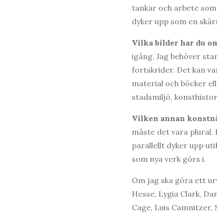
tankar och arbete som
dyker upp som en skärn
Vilka bilder har du o
igång. Jag behöver star
fortskrider. Det kan va
material och böcker elle
stadsmiljö, konsthistor
Vilken annan konstnär
måste det vara plural. 
parallellt dyker upp uti
som nya verk görs i.
Om jag ska göra ett ur
Hesse, Lygia Clark, D
Cage, Luis Camnitzer, S