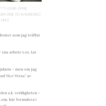
TI (1940-1994),
ROM ONE TO A HUNDRED
 1993
denter som jag träffat
 ens arbete t.ex. tar
ngularis – men om jag
and Vice Versa” av
 den s.k. verkligheten –
t.om. här formulera i
val).