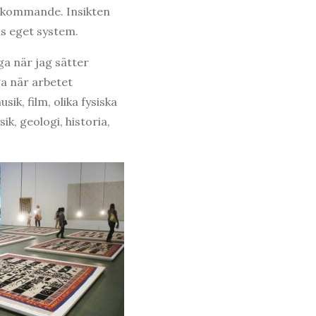
rkommande. Insikten
ns eget system.
ga när jag sätter
ga när arbetet
ik, film, olika fysiska
ik, geologi, historia,