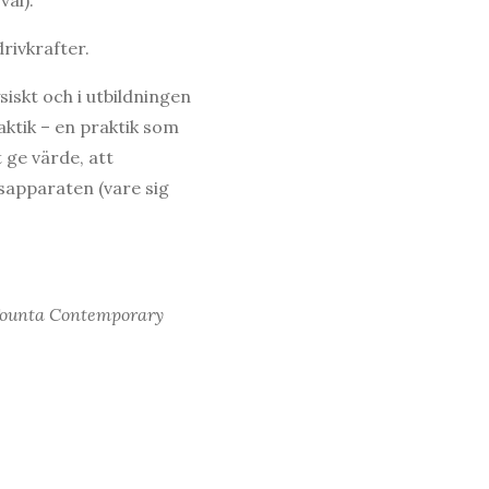
rivkrafter.
iskt och i utbildningen
aktik – en praktik som
 ge värde, att
sapparaten (vare sig
 Tounta Contemporary