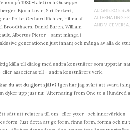
genom på 1980-talet) och Giuseppe
erger, Björn Lövin, Siri Derkert,
ALIGHIERO E BOET
ALTERNATING F
mar Polke, Gerhard Richter, Hilma af
AND VICE VERSA,
el Broodthaers, Daniel Buren, William
cault, Albertus Pictor – samt många i
nklusive generationen just innan) och många av alla de stu
iktig källa till dialog med andra konstnärer som uppstår när
eller associeras till – andra konstnärers verk.
ar du att du gjort själv?
Igen har jag svårt att svara i si
som dyker upp just nu: ”Alternating from One to a Hundred 
Ett sätt att relatera till om- eller ytter- och innervärlden –
ges form. Just detta att ge form, finna form, forma och nu 
ng (- där just denna form d.v.s. texten inte är mitt primära 