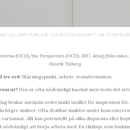
E LILL-JANS PLAN 6 SE-114 25 STOCKHOLM T +46 73 049 86 8
örerna (OCD)/the Perspectors (OCD), 2017, detalj från video, 
Henrik Tillberg
 tre ord:
Skärningspunkt, arbete, transformation.
cess ut?
Den är ofta nödvändigt kaotisk men trots det stru
Jag brukar använda ordet insikt istället för inspiration fö
ella högre makter. Ofta drabbar insikter under koncentrera
vartannat. Allt kan potentiellt på olika disparata eller ho
nödvändigt att börja arbeta med. En riktlinje som bäddar 