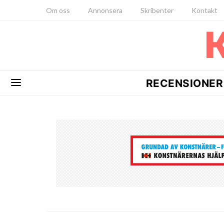
Om oss
Annonsera
Skribenter
Kontakt
RECENSIONER