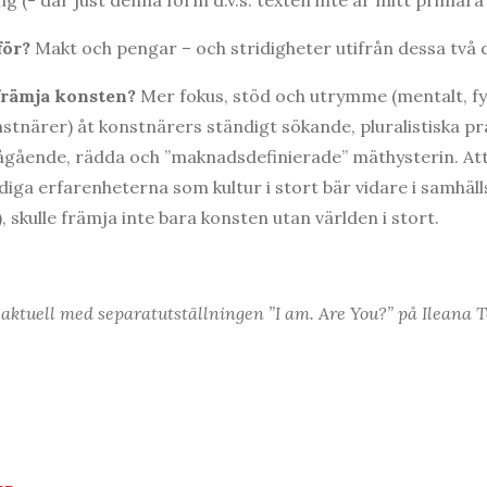
 för?
Makt och pengar – och stridigheter utifrån dessa två d
 främja konsten?
Mer fokus, stöd och utrymme (mentalt, fys
stnärer) åt konstnärers ständigt sökande, pluralistiska pr
ågående, rädda och ”maknadsdefinierade” mäthysterin. Att
ga erfarenheterna som kultur i stort bär vidare i samhäll
te), skulle främja inte bara konsten utan världen i stort.
 aktuell med separatu
tställningen ”I am.
Are You?” på Ileana