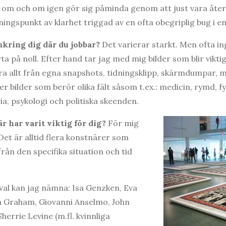
 om och om igen gör sig påminda genom att just vara åte
ingspunkt av klarhet triggad av en ofta obegriplig bug i e
mkring dig där du jobbar?
Det varierar starkt. Men ofta in
ta på noll. Efter hand tar jag med mig bilder som blir vikti
ra allt från egna snapshots, tidningsklipp, skärmdumpar, mus
r bilder som berör olika fält såsom t.ex.: medicin, rymd, fys
ia, psykologi och politiska skeenden.
 har varit viktig för dig?
För mig
Det är alltid flera konstnärer som
från den specifika situation och tid
val kan jag nämna: Isa Genzken, Eva
an Graham, Giovanni Anselmo, John
herrie Levine (m.fl. kvinnliga