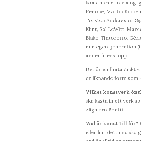
konstnärer som slog i
Penone, Martin Kippenb
Torsten Andersson, Sig
Klint, Sol LeWitt, Marc
Blake, Tintoretto, Géri
min egen generation (i
under årens lopp.
Det är en fantastiskt v
en liknande form som – 
Vilket konstverk önsk
ska kasta in ett verk 
Alighiero Boetti.
Vad är konst till för?
eller hur detta nu ska 
ord är alltid en utmani