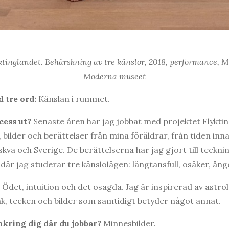
tinglandet. Behärskning av tre känslor, 2018, performance, 
Moderna museet
 tre ord:
Känslan i rummet.
cess ut?
Senaste åren har jag jobbat med projektet Flyktin
ilder och berättelser från mina föräldrar, från tiden inna
kva och Sverige. De berättelserna har jag gjort till teckn
där jag studerar tre känslolägen: längtansfull, osäker, ång
?
Ödet, intuition och det osagda. Jag är inspirerad av astro
åk, tecken och bilder som samtidigt betyder något annat.
mkring dig där du jobbar?
Minnesbilder.