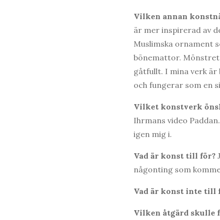
Vilken annan konstnär
är mer inspirerad av d
Muslimska ornament so
bönemattor. Mönstret 
gåtfullt. I mina verk 
och fungerar som en sid
Vilket konstverk önsk
Ihrmans video Paddan. 
igen mig i.
Vad är konst till för?
någonting som kommer
Vad är konst inte till
Vilken åtgärd skulle