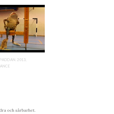
PADDAN. 2013,
MANCE
ndra och sårbarhet.