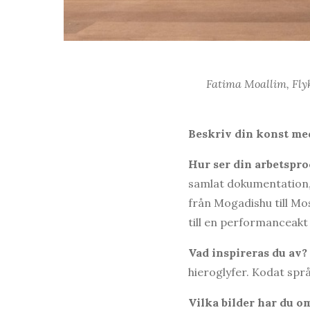
Fatima Moallim, Flyk
Beskriv din konst med
Hur ser din arbetspro
samlat dokumentation, b
från Mogadishu till Mos
till en performanceakt 
Vad inspireras du av
hieroglyfer. Kodat spr
Vilka bilder har du o