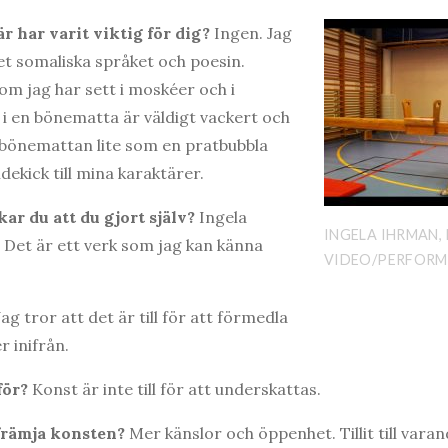
 har varit viktig för dig?
Ingen. Jag
et somaliska språket och poesin.
m jag har sett i moskéer och i
i en bönematta är väldigt vackert och
är bönemattan lite som en pratbubbla
ekick till mina karaktärer.
ar du att du gjort själv?
Ingela
INGELA IHRMAN, 
Det är ett verk som jag kan känna
VIDEO/PERFOR
Jag tror att det är till för att förmedla
 inifrån.
 för?
Konst är inte till för att underskattas.
 främja konsten?
Mer känslor och öppenhet. Tillit till vara