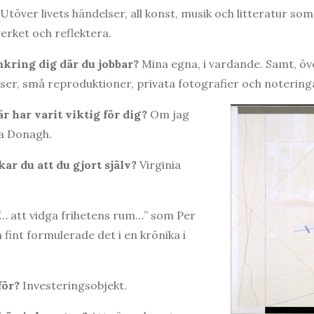
Utöver livets händelser, all konst, musik och litteratur so
verket och reflektera.
mkring dig där du jobbar?
Mina egna, i vardande. Samt, öv
ser, små reproduktioner, privata fotografier och noteringar
 har varit viktig för dig?
Om jag
ta Donagh.
ar du att du gjort själv?
Virginia
”… att vidga frihetens rum…” som Per
fint formulerade det i en krönika i
 för?
Investeringsobjekt.