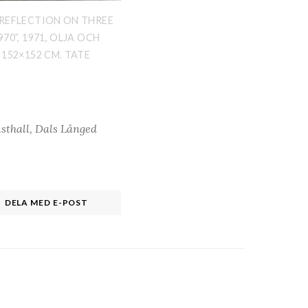
“REFLECTION ON THREE
70”, 1971, OLJA OCH
 152×152 CM. TATE
sthall, Dals Långed
DELA MED E-POST