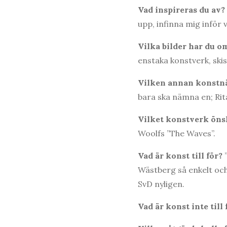
Vad inspireras du av?
upp, infinna mig inför 
Vilka bilder har du o
enstaka konstverk, skis
Vilken annan konstnär
bara ska nämna en; Ri
Vilket konstverk önsk
Woolfs ”The Waves”.
Vad är konst till för?
Wästberg så enkelt och 
SvD nyligen.
Vad är konst inte till