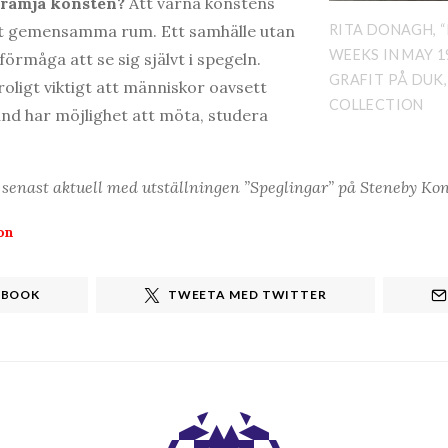
 främja konsten?
Att värna konstens
rt gemensamma rum. Ett samhälle utan
RITA DONAGH, 
WEEKS IN MAY 19
n förmåga att se sig självt i spegeln.
GRAFIT PÅ DUK,
oligt viktigt att människor oavsett
COLLECTION
und har möjlighet att möta, studera
senast aktuell med utställningen ”Speglingar” på Steneby Kon
on
EBOOK
TWEETA MED TWITTER