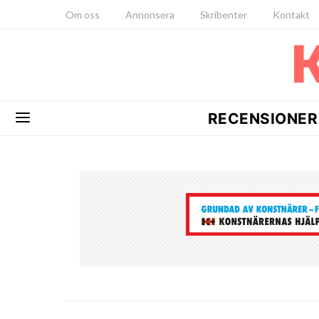
Om oss
Annonsera
Skribenter
Kontakt
RECENSIONER