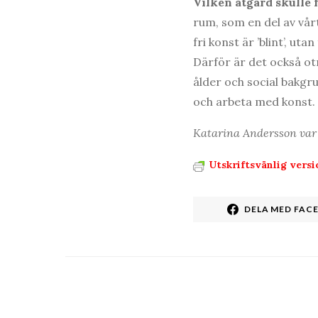
Vilken åtgärd skulle
rum, som en del av vå
fri konst är ’blint’, uta
Därför är det också otr
ålder och social bakgr
och arbeta med konst.
Katarina Andersson var 
Utskriftsvänlig versi
DELA MED FAC