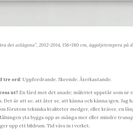
ra det avlägsna”, 2012-2014, 156×180 cm, äggoljetempera på d
 tre ord:
Uppfordrande. Skeende. Återkastande.
cess ut?
En färd mot det anade; måleriet uppstår som ur e
. Det är att se, att åter se, att känna och känna igen. Jag 
som förutom tekniska kvaliteter medger, eller kräver, en lå
Målningen yta byggs upp av många mer eller mindre transp
 upp ett bildrum. Tid vävs in i verket.