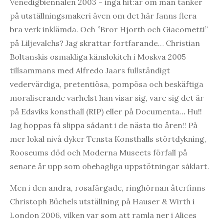
Venedigbiennalen 2003 – inga hit:ar om man tänker
på utställningsmakeri även om det här fanns flera
bra verk inklämda. Och ”Bror Hjorth och Giacometti”
på Liljevalchs? Jag skrattar fortfarande… Christian
Boltanskis osmakliga känslokitch i Moskva 2005
tillsammans med Alfredo Jaars fullständigt
vedervärdiga, pretentiösa, pompösa och beskäftiga
moraliserande varhelst han visar sig, vare sig det är
på Edsviks konsthall (RIP) eller på Documenta… Hu!!
Jag hoppas få slippa sådant i de nästa tio åren!! På
mer lokal nivå dyker Tensta Konsthalls störtdykning,
Rooseums död och Moderna Museets förfall på
senare år upp som obehagliga uppstötningar såklart.
Men i den andra, rosafärgade, ringhörnan återfinns
Christoph Büchels utställning på Hauser & Wirth i
London 2006, vilken var som att ramla ner i Alices