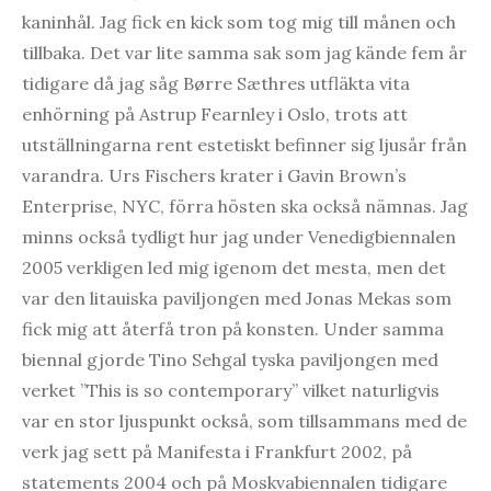
kaninhål. Jag fick en kick som tog mig till månen och
tillbaka. Det var lite samma sak som jag kände fem år
tidigare då jag såg Børre Sæthres utfläkta vita
enhörning på Astrup Fearnley i Oslo, trots att
utställningarna rent estetiskt befinner sig ljusår från
varandra. Urs Fischers krater i Gavin Brown’s
Enterprise, NYC, förra hösten ska också nämnas. Jag
minns också tydligt hur jag under Venedigbiennalen
2005 verkligen led mig igenom det mesta, men det
var den litauiska paviljongen med Jonas Mekas som
fick mig att återfå tron på konsten. Under samma
biennal gjorde Tino Sehgal tyska paviljongen med
verket ”This is so contemporary” vilket naturligvis
var en stor ljuspunkt också, som tillsammans med de
verk jag sett på Manifesta i Frankfurt 2002, på
statements 2004 och på Moskvabiennalen tidigare