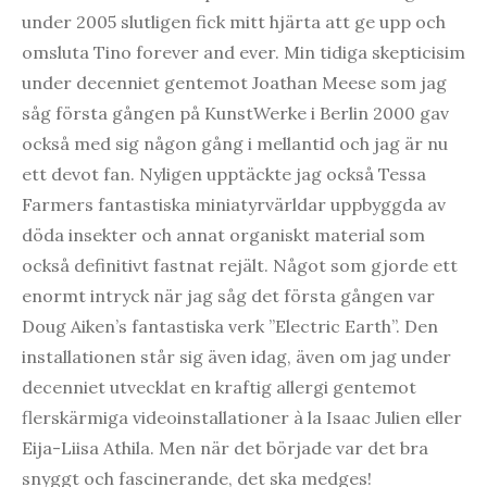
under 2005 slutligen fick mitt hjärta att ge upp och
omsluta Tino forever and ever. Min tidiga skepticisim
under decenniet gentemot Joathan Meese som jag
såg första gången på KunstWerke i Berlin 2000 gav
också med sig någon gång i mellantid och jag är nu
ett devot fan. Nyligen upptäckte jag också Tessa
Farmers fantastiska miniatyrvärldar uppbyggda av
döda insekter och annat organiskt material som
också definitivt fastnat rejält. Något som gjorde ett
enormt intryck när jag såg det första gången var
Doug Aiken’s fantastiska verk ”Electric Earth”. Den
installationen står sig även idag, även om jag under
decenniet utvecklat en kraftig allergi gentemot
flerskärmiga videoinstallationer à la Isaac Julien eller
Eija-Liisa Athila. Men när det började var det bra
snyggt och fascinerande, det ska medges!