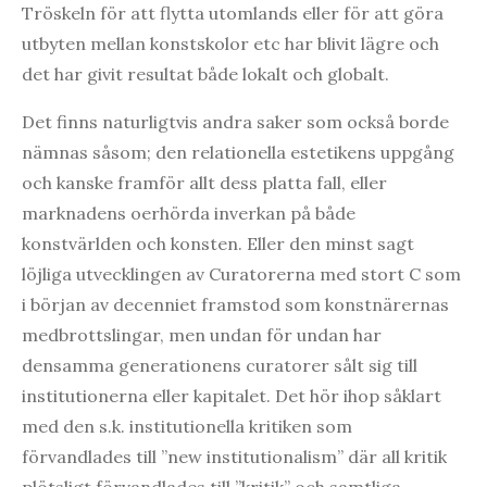
Tröskeln för att flytta utomlands eller för att göra
utbyten mellan konstskolor etc har blivit lägre och
det har givit resultat både lokalt och globalt.
Det finns naturligtvis andra saker som också borde
nämnas såsom; den relationella estetikens uppgång
och kanske framför allt dess platta fall, eller
marknadens oerhörda inverkan på både
konstvärlden och konsten. Eller den minst sagt
löjliga utvecklingen av Curatorerna med stort C som
i början av decenniet framstod som konstnärernas
medbrottslingar, men undan för undan har
densamma generationens curatorer sålt sig till
institutionerna eller kapitalet. Det hör ihop såklart
med den s.k. institutionella kritiken som
förvandlades till ”new institutionalism” där all kritik
plötsligt förvandlades till ”kritik” och samtliga