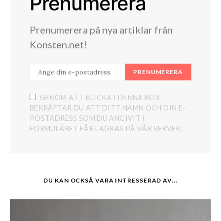
Prenumerera
Prenumerera på nya artiklar från
Konsten.net!
PRENUMERERA
GENOM ATT KLICKA I DENNA BOX
BEKRÄFTAR DU ATT DITT NAMN OCH DIN E-
POSTADRESS SOM DU ANGIVIT I
FORMULÄRET FÅR LAGRAS PÅ VÅR SERVER.
DU KAN OCKSÅ VARA INTRESSERAD AV...