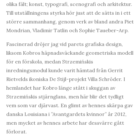
olika fält; konst, typografi, scenografi och arkitektur.
Till utställningens styrka hör just att de sätts in i ett
större sammanhang, genom verk av bland andra Piet
Mondrian, Vladimir Tatlin och Sophie Taueber-Arp.
Fascinerad dröjer jag vid parets grafiska design,
liksom Kobros häpnadsväckande geometriska modell
för en förskola, medan Strzemińskis
inredningsmodul kunde varit hämtad från Gerrit
Rietvelds ikoniska De Stijl-projekt Villa Schröder. I
hemlandet har Kobro länge stått i skuggan av
Strzemińskis stjärnglans, men här blir det tydligt
vem som var djärvast. En glimt av hennes skärpa gav
danska Louisiana i ”Avantgardets kvinnor” år 2012,
men mycket av hennes arbete har dessvärre gått
förlorat.