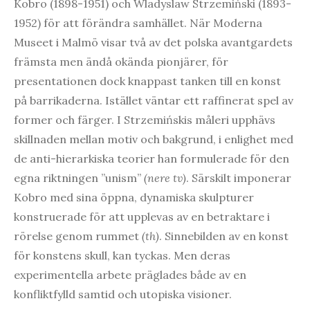
Kobro (1898-1951) och Wladyslaw Strzemiński (1893-
1952) för att förändra samhället. När Moderna
Museet i Malmö visar två av det polska avantgardets
främsta men ändå okända pionjärer, för
presentationen dock knappast tanken till en konst
på barrikaderna. Istället väntar ett raffinerat spel av
former och färger. I Strzemińskis måleri upphävs
skillnaden mellan motiv och bakgrund, i enlighet med
de anti-hierarkiska teorier han formulerade för den
egna riktningen ”unism”
(nere tv)
. Särskilt imponerar
Kobro med sina öppna, dynamiska skulpturer
konstruerade för att upplevas av en betraktare i
rörelse genom rummet
(th)
. Sinnebilden av en konst
för konstens skull, kan tyckas. Men deras
experimentella arbete präglades både av en
konfliktfylld samtid och utopiska visioner.