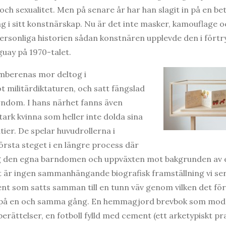
och sexualitet. Men på senare år har han slagit in på en be
äg i sitt konstnärskap. Nu är det inte masker, kamouflage o
personliga historien sådan konstnären upplevde den i fört
uay på 1970-talet.
mberenas mor deltog i
militärdiktaturen, och satt fängslad
ndom. I hans närhet fanns även
tark kvinna som heller inte dolda sina
ier. De spelar huvudrollerna i
örsta steget i en längre process där
 den egna barndomen och uppväxten mot bakgrunden av en
t är ingen sammanhängande biografisk framställning vi se
t som satts samman till en tunn väv genom vilken det för
a på en och samma gång. En hemmagjord brevbok som modern
berättelser, en fotboll fylld med cement (ett arketypiskt pra