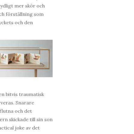
tydligt mer skör och
ch förställning som
ryckets och den
 bitvis traumatisk
rveras. Snarare
flutna och det
 skickade till sin son
ctical joke av det