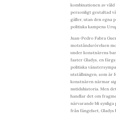
kombinationen av våld 
personligt gestaltad v
gäller, utan den egna 
politiska kampens Urug
Juan-Pedro Fabra Gue
motståndsrörelsen mot 
under konstnärens bar
faster Gladys, en färgs
politiska vänstersympat
utställningen, som är f
konstnären närmar sig
nutidshistoria. Men de
handlar det om fragmen
närvarande bli synlig
från fängelset, Gladys 