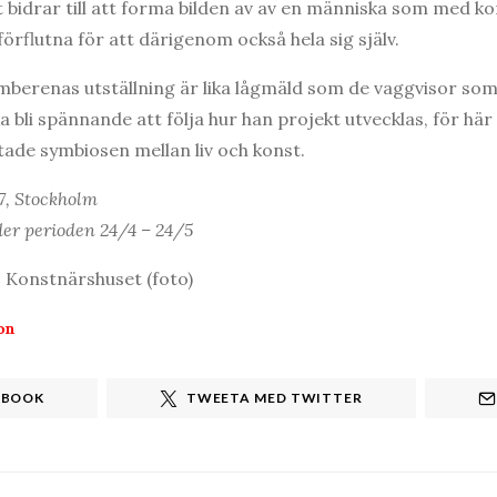
t bidrar till att forma bilden av av en människa som med k
förflutna för att därigenom också hela sig själv.
erenas utställning är lika lågmäld som de vaggvisor som 
 bli spännande att följa hur han projekt utvecklas, för här
tade symbiosen mellan liv och konst.
7, Stockholm
er perioden 24/4 – 24/5
, Konstnärshuset (foto)
on
EBOOK
TWEETA MED TWITTER