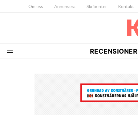
Om oss
Annonsera
Skribenter
Kontakt
RECENSIONER