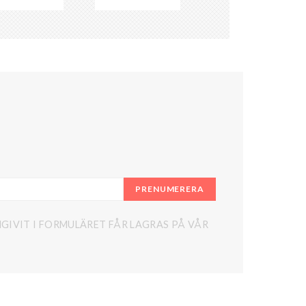
PRENUMERERA
GIVIT I FORMULÄRET FÅR LAGRAS PÅ VÅR