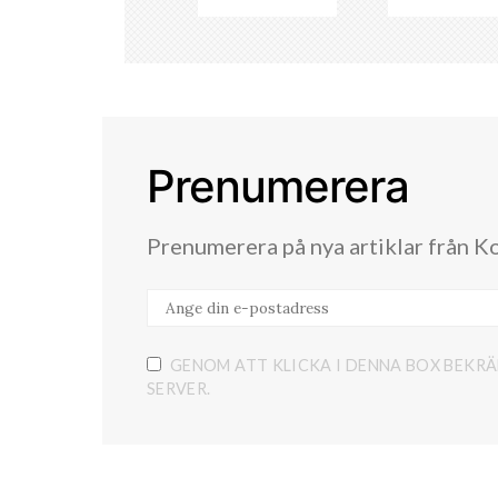
Prenumerera
Prenumerera på nya artiklar från K
GENOM ATT KLICKA I DENNA BOX BEKRÄ
SERVER.