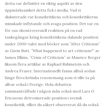
detta var definitivt en viktig aspekt av den
uppmärksamhet detta fick i media. Vad vi
diskuterade var konstkritikens och konstkritikerns
minskade inflytande och svaga position. Det var en
för oss okontroversiell reaktion på en rad
tankegångar kring konstkritikens dalande position
under 2000-talet med böcker som ”After Criticism”
av Gavin Butt, ”What happened to art criticism?” av
James Elkins, ”Crisis of Criticism” av Maurice Berger
liksom flera artiklar av Raphael Rubinstein och
Andrea Fraser. Internationellt fanns alltså sedan
länge flera kritiska resonemang som vi ville ta på
allvar också i Sverige. Hela debatten
sammanträffade i någon mån också med Lars O
Ericssons detroniserade position i svensk
konstkritik, vilket du säkert observerat då du också