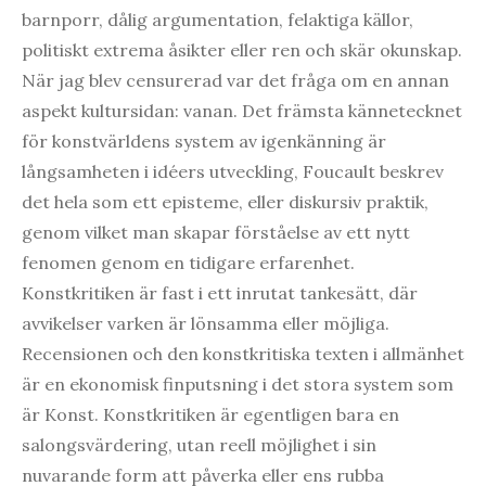
barnporr, dålig argumentation, felaktiga källor,
politiskt extrema åsikter eller ren och skär okunskap.
När jag blev censurerad var det fråga om en annan
aspekt kultursidan: vanan. Det främsta kännetecknet
för konstvärldens system av igenkänning är
långsamheten i idéers utveckling, Foucault beskrev
det hela som ett episteme, eller diskursiv praktik,
genom vilket man skapar förståelse av ett nytt
fenomen genom en tidigare erfarenhet.
Konstkritiken är fast i ett inrutat tankesätt, där
avvikelser varken är lönsamma eller möjliga.
Recensionen och den konstkritiska texten i allmänhet
är en ekonomisk finputsning i det stora system som
är Konst. Konstkritiken är egentligen bara en
salongsvärdering, utan reell möjlighet i sin
nuvarande form att påverka eller ens rubba