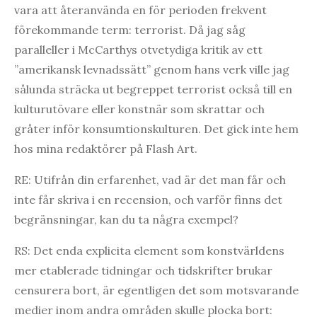
vara att återanvända en för perioden frekvent
förekommande term: terrorist. Då jag såg
paralleller i McCarthys otvetydiga kritik av ett
”amerikansk levnadssätt” genom hans verk ville jag
sålunda sträcka ut begreppet terrorist också till en
kulturutövare eller konstnär som skrattar och
gråter inför konsumtionskulturen. Det gick inte hem
hos mina redaktörer på Flash Art.
RE: Utifrån din erfarenhet, vad är det man får och
inte får skriva i en recension, och varför finns det
begränsningar, kan du ta några exempel?
RS: Det enda explicita element som konstvärldens
mer etablerade tidningar och tidskrifter brukar
censurera bort, är egentligen det som motsvarande
medier inom andra områden skulle plocka bort: