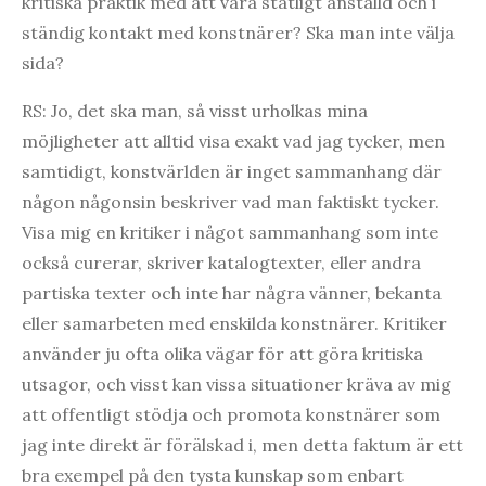
kritiska praktik med att vara statligt anställd och i
ständig kontakt med konstnärer? Ska man inte välja
sida?
RS: Jo, det ska man, så visst urholkas mina
möjligheter att alltid visa exakt vad jag tycker, men
samtidigt, konstvärlden är inget sammanhang där
någon någonsin beskriver vad man faktiskt tycker.
Visa mig en kritiker i något sammanhang som inte
också curerar, skriver katalogtexter, eller andra
partiska texter och inte har några vänner, bekanta
eller samarbeten med enskilda konstnärer. Kritiker
använder ju ofta olika vägar för att göra kritiska
utsagor, och visst kan vissa situationer kräva av mig
att offentligt stödja och promota konstnärer som
jag inte direkt är förälskad i, men detta faktum är ett
bra exempel på den tysta kunskap som enbart