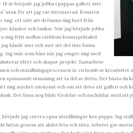
18 år började jag jobba i pappas galleri, inte
a” utan för att jag var intresserad. Konsten
för mig, ett sätt att drömma mig bort från
yer, känslor och tankar. När jag började jobba
öra mig fritt mellan världens konstspektakel.
h jag kände mer och mer att det inte fanns
mig. Jag mår som bäst när jag omger mig med
iskuterar idéer och skapar projekt. Samarbete
innen och utställningsprocessen är en bomb av kreativitet o
en spännande utmaning att ta del av detta. Det bästa du kan
lärt mig mycket om konst och om att driva ett galleri och h
lplank. Det finns nog både fördelar och nackdelar med att
5, började jag curera egna utställningar hos pappa. Jag stä
e hittat genom att aktivt leta och titta. Arbetet gav mers