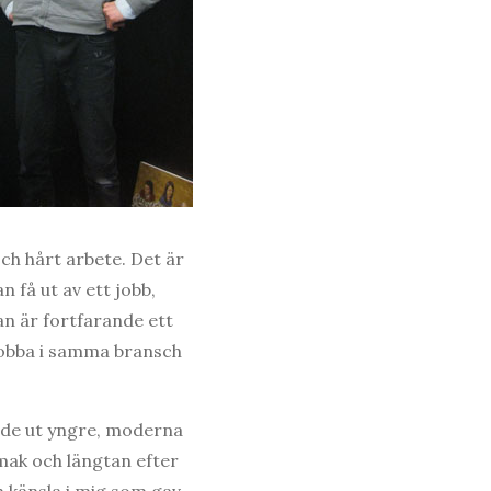
ch hårt arbete. Det är
 få ut av ett jobb,
an är fortfarande ett
 jobba i samma bransch
llde ut yngre, moderna
mak och längtan efter