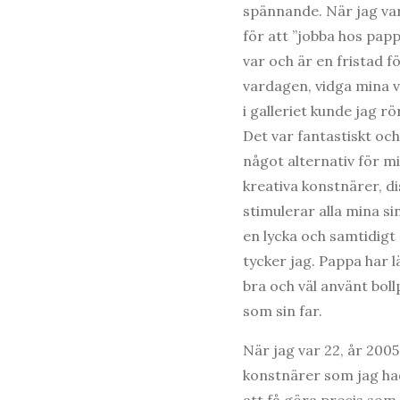
spännande. När jag var 
för att ”jobba hos papp
var och är en fristad 
vardagen, vidga mina v
i galleriet kunde jag r
Det var fantastiskt oc
något alternativ för 
kreativa konstnärer, d
stimulerar alla mina s
en lycka och samtidigt 
tycker jag. Pappa har 
bra och väl använt bol
som sin far.
När jag var 22, år 200
konstnärer som jag had