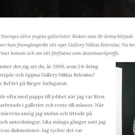
 Sveriges allra yngsta gallerister. Redan som 18-åring började 
iver han framgångsrikt sitt eget Gallery Niklas Belenius. Nu be
river honom och om sitt förflutna som skateboardproffs.
mer det sig att du, år 2006, som 24-åring
 fotspår och öppna Gallery Niklas Belenius?
e Bel’Art på Birger Jarlsgatan.
jde ofta med pappa till jobbet när jag var liten.
arbetade i galleriet och reste till mässor. När
närerna smög jag undan och tittade på
 och anteckningar. Lika många gånger satt jag
ras diskussioner. Jag tyckte det var