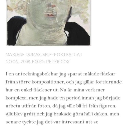
MARLENE DUMAS, SELF-PORTRAIT AT
NOON, 2008. FOTO: PETER COX
I en anteckningsbok har jag sparat målade fläckar
från större kompositioner, och jag gillar fortfarande
hur en enkel fläck ser ut. Nu är mina verk mer
komplexa, men jag hade en period innan jag började
arbeta utifrån foton, då jag ville bli fri från figuren.
Allt blev grått och jag brukade göra hål i duken, men
senare tyckte jag det var intressant att se