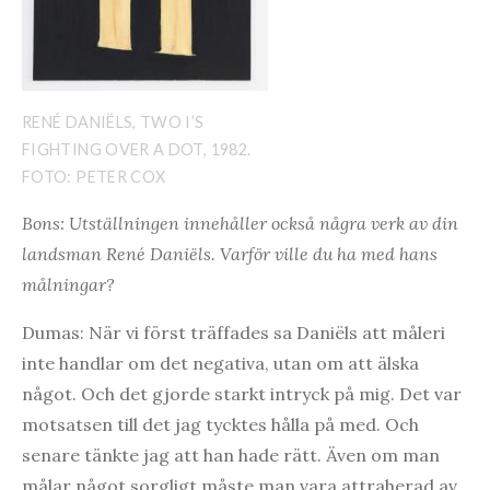
RENÉ DANIËLS, TWO I’S
FIGHTING OVER A DOT, 1982.
FOTO: PETER COX
Bons: Utställningen innehåller också några verk av din
landsman René Daniëls. Varför ville du ha med hans
målningar?
Dumas: När vi först träffades sa Daniëls att måleri
inte handlar om det negativa, utan om att älska
något. Och det gjorde starkt intryck på mig. Det var
motsatsen till det jag tycktes hålla på med. Och
senare tänkte jag att han hade rätt. Även om man
målar något sorgligt måste man vara attraherad av