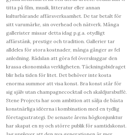
titta på film, musik, litteratur eller annan
kulturbärande affärsverksamhet. De tar betalt för
sitt varumärke, sin overhead och nätverk. Många
gallerister missar detta idag p.g.a. otydligt
affärstänk, prestige och tradition. Gallerier tar
alldeles för stora kostnader, många gånger av fel
anledning. Rädslan att göra fel överskuggar den
krassa ekonomiska verkligheten. Täckningsbidraget
blir hela tiden för litet. Det behöver inte kosta
enorma summor att visa konst. Bra konst står för
sig själv utan champagnecocktail och skaldjursbuffé.
Stene Projects har som ambition att sälja de bästa
konstnärliga idéerna i kombination med en tydlig
företagsstrategi. De senaste årens högkonjunktur
har skapat en ny och större publik för samtidskonst.
Jag upplever att den nya generationen är mer