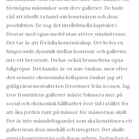
förmögna människor som drev gallerier. De hade
råd att ideellt ta hand om konstnären och dess
produktion. De tog det intellektuella kapitalet i
försvar med egna medel utan större vinstintresse.
Det tar år att förädla konstnärskap. Det krävs en
fungerande dynamik mellan konstnär och gallerist,
inte ett beroende. Du har också branschens egna
fallgropar. Det kanske är en naiv önskan, men efter
den senaste ekonomiska kollapsen önskar jag att
guldgrävarmentaliteten försvinner från scenen. Jag
tror framtidens gallerier måste fokusera mer på
social och ekonomisk hållbarhet över tid i stället för
att åka jorden runt på mässor för mässornas skull.
Det är inte mässdeltagandet som ska konstituera ett
galleri utan dess innehåll och integritet. Det skulle
gynna konstnärerna och deras arbete. Sedan kan vi