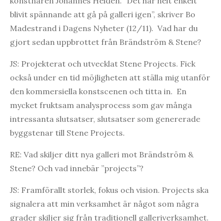
konstnären Johannes Heldén. ”Det har helt enkelt
blivit spännande att gå på galleri igen”, skriver Bo
Madestrand i Dagens Nyheter (12/11). Vad har du
gjort sedan uppbrottet från Brändström & Stene?
JS: Projekterat och utvecklat Stene Projects. Fick
också under en tid möjligheten att ställa mig utanför
den kommersiella konstscenen och titta in. En
mycket fruktsam analysprocess som gav många
intressanta slutsatser, slutsatser som genererade
byggstenar till Stene Projects.
RE: Vad skiljer ditt nya galleri mot Brändström &
Stene? Och vad innebär ”projects”?
JS: Framförallt storlek, fokus och vision. Projects ska
signalera att min verksamhet är något som några
grader skiljer sig från traditionell galleriverksamhet.