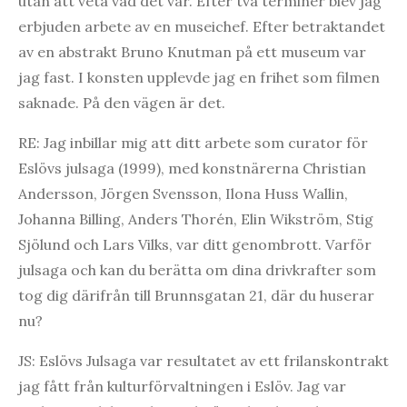
utan att veta vad det var. Efter två terminer blev jag
erbjuden arbete av en museichef. Efter betraktandet
av en abstrakt Bruno Knutman på ett museum var
jag fast. I konsten upplevde jag en frihet som filmen
saknade. På den vägen är det.
RE: Jag inbillar mig att ditt arbete som curator för
Eslövs julsaga (1999), med konstnärerna Christian
Andersson, Jörgen Svensson, Ilona Huss Wallin,
Johanna Billing, Anders Thorén, Elin Wikström, Stig
Sjölund och Lars Vilks, var ditt genombrott. Varför
julsaga och kan du berätta om dina drivkrafter som
tog dig därifrån till Brunnsgatan 21, där du huserar
nu?
JS: Eslövs Julsaga var resultatet av ett frilanskontrakt
jag fått från kulturförvaltningen i Eslöv. Jag var