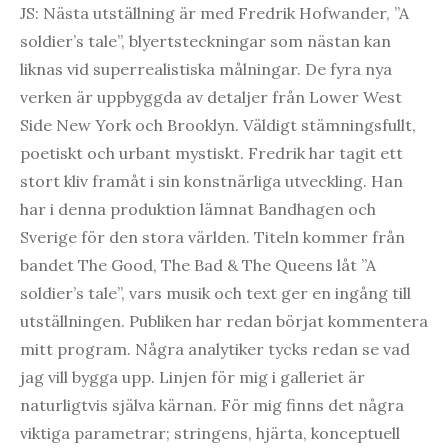
JS: Nästa utställning är med Fredrik Hofwander, ”A
soldier’s tale”, blyertsteckningar som nästan kan
liknas vid superrealistiska målningar. De fyra nya
verken är uppbyggda av detaljer från Lower West
Side New York och Brooklyn. Väldigt stämningsfullt,
poetiskt och urbant mystiskt. Fredrik har tagit ett
stort kliv framåt i sin konstnärliga utveckling. Han
har i denna produktion lämnat Bandhagen och
Sverige för den stora världen. Titeln kommer från
bandet The Good, The Bad & The Queens låt ”A
soldier’s tale”, vars musik och text ger en ingång till
utställningen. Publiken har redan börjat kommentera
mitt program. Några analytiker tycks redan se vad
jag vill bygga upp. Linjen för mig i galleriet är
naturligtvis själva kärnan. För mig finns det några
viktiga parametrar; stringens, hjärta, konceptuell