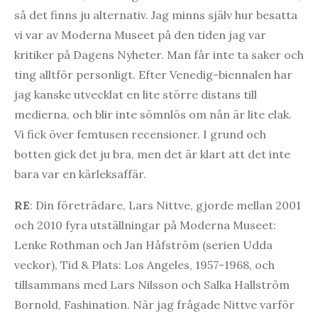
så det finns ju alternativ. Jag minns själv hur besatta
vi var av Moderna Museet på den tiden jag var
kritiker på Dagens Nyheter. Man får inte ta saker och
ting alltför personligt. Efter Venedig-biennalen har
jag kanske utvecklat en lite större distans till
medierna, och blir inte sömnlös om nån är lite elak.
Vi fick över femtusen recensioner. I grund och
botten gick det ju bra, men det är klart att det inte
bara var en kärleksaffär.
RE
: Din företrädare, Lars Nittve, gjorde mellan 2001
och 2010 fyra utställningar på Moderna Museet:
Lenke Rothman och Jan Håfström (serien Udda
veckor), Tid & Plats: Los Angeles, 1957-1968, och
tillsammans med Lars Nilsson och Salka Hallström
Bornold, Fashination. När jag frågade Nittve varför