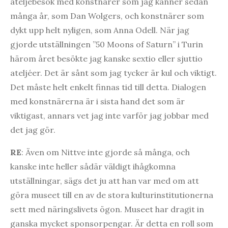
ateljébesök med konstnärer som jag känner sedan
många år, som Dan Wolgers, och konstnärer som
dykt upp helt nyligen, som Anna Odell. När jag
gjorde utställningen ”50 Moons of Saturn” i Turin
härom året besökte jag kanske sextio eller sjuttio
ateljéer. Det är sånt som jag tycker är kul och viktigt.
Det måste helt enkelt finnas tid till detta. Dialogen
med konstnärerna är i sista hand det som är
viktigast, annars vet jag inte varför jag jobbar med
det jag gör.
RE
: Även om Nittve inte gjorde så många, och
kanske inte heller sådär väldigt ihågkomna
utställningar, sägs det ju att han var med om att
göra museet till en av de stora kulturinstitutionerna
sett med näringslivets ögon. Museet har dragit in
ganska mycket sponsorpengar. Är detta en roll som