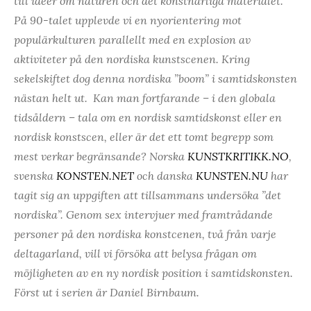
till idéer om naturen och det konstnärliga materialet.
På 90-talet upplevde vi en nyorientering mot
populärkulturen parallellt med en explosion av
aktiviteter på den nordiska kunstscenen. Kring
sekelskiftet dog denna nordiska ”boom” i samtidskonsten
nästan helt ut.
Kan man fortfarande – i den globala
tidsåldern – tala om en nordisk samtidskonst eller en
nordisk konstscen, eller är det ett tomt begrepp som
mest verkar begränsande? Norska
KUNSTKRITIKK.NO
,
svenska
KONSTEN.NET
och danska
KUNSTEN.NU
har
tagit sig an uppgiften att tillsammans undersöka ”det
nordiska”. Genom sex intervjuer med framtrådande
personer på den nordiska konstcenen, två från varje
deltagarland, vill vi försöka att belysa frågan om
möjligheten av en ny nordisk position i samtidskonsten.
Först ut i serien är Daniel Birnbaum.