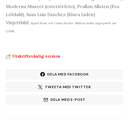
Moderna Museet (exteriörfoto), Prallan Allsten (Eva
Löfdahl), Juan Luis Sánchez (Klara Lidén)
Vinjettbild:
Ingrid Book och Carina Hedén ”Militær utsikt angrepsfelt sør”
(2008)
Utskriftsvänlig version
DELA MED FACEBOOK
TWEETA MED TWITTER
DELA MED E-POST