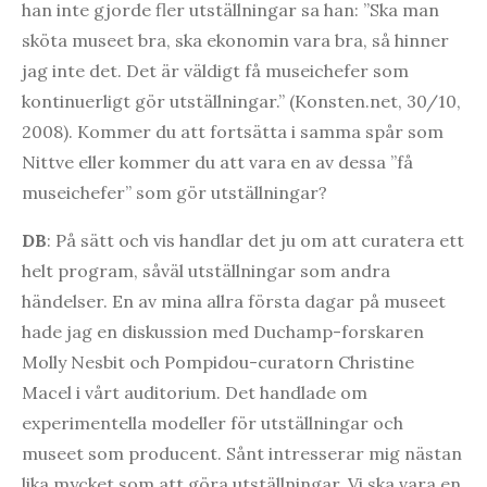
han inte gjorde fler utställningar sa han: ”Ska man
sköta museet bra, ska ekonomin vara bra, så hinner
jag inte det. Det är väldigt få museichefer som
kontinuerligt gör utställningar.” (Konsten.net, 30/10,
2008). Kommer du att fortsätta i samma spår som
Nittve eller kommer du att vara en av dessa ”få
museichefer” som gör utställningar?
DB
: På sätt och vis handlar det ju om att curatera ett
helt program, såväl utställningar som andra
händelser. En av mina allra första dagar på museet
hade jag en diskussion med Duchamp-forskaren
Molly Nesbit och Pompidou-curatorn Christine
Macel i vårt auditorium. Det handlade om
experimentella modeller för utställningar och
museet som producent. Sånt intresserar mig nästan
lika mycket som att göra utställningar. Vi ska vara en