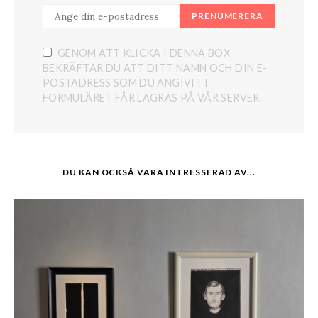
PRENUMERERA
GENOM ATT KLICKA I DENNA BOX
BEKRÄFTAR DU ATT DITT NAMN OCH DIN E-
POSTADRESS SOM DU ANGIVIT I
FORMULÄRET FÅR LAGRAS PÅ VÅR SERVER.
DU KAN OCKSÅ VARA INTRESSERAD AV...