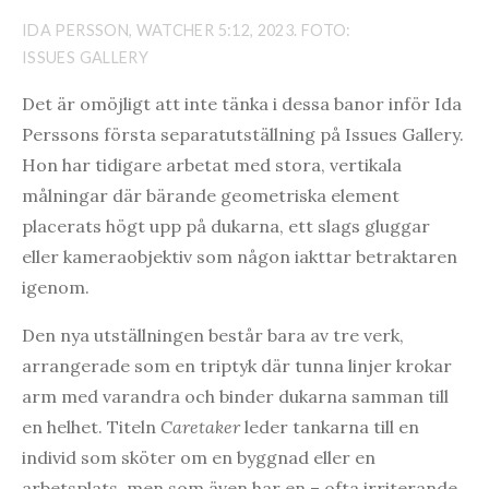
IDA PERSSON, WATCHER 5:12, 2023. FOTO:
ISSUES GALLERY
Det är omöjligt att inte tänka i dessa banor inför Ida
Perssons första separatutställning på Issues Gallery.
Hon har tidigare arbetat med stora, vertikala
målningar där bärande geometriska element
placerats högt upp på dukarna, ett slags gluggar
eller kameraobjektiv som någon iakttar betraktaren
igenom.
Den nya utställningen består bara av tre verk,
arrangerade som en triptyk där tunna linjer krokar
arm med varandra och binder dukarna samman till
en helhet. Titeln
Caretaker
leder tankarna till en
individ som sköter om en byggnad eller en
arbetsplats, men som även har en – ofta irriterande