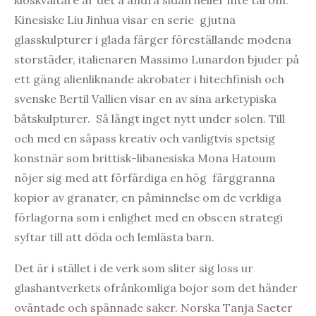
Kinesiske Liu Jinhua visar en serie gjutna
glasskulpturer i glada färger föreställande modena
storstäder, italienaren Massimo Lunardon bjuder på
ett gäng alienliknande akrobater i hitechfinish och
svenske Bertil Vallien visar en av sina arketypiska
båtskulpturer. Så långt inget nytt under solen. Till
och med en såpass kreativ och vanligtvis spetsig
konstnär som brittisk-libanesiska Mona Hatoum
nöjer sig med att förfärdiga en hög färggranna
kopior av granater, en påminnelse om de verkliga
förlagorna som i enlighet med en obscen strategi
syftar till att döda och lemlästa barn.
Det är i stället i de verk som sliter sig loss ur
glashantverkets ofrånkomliga bojor som det händer
oväntade och spännade saker. Norska Tanja Saeter