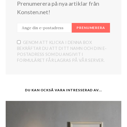
Prenumerera på nya artiklar från
Konsten.net!
PRENUMERERA
GENOM ATT KLICKA I DENNA BOX
BEKRÄFTAR DU ATT DITT NAMN OCH DIN E-
POSTADRESS SOM DU ANGIVIT I
FORMULÄRET FÅR LAGRAS PÅ VÅR SERVER.
DU KAN OCKSÅ VARA INTRESSERAD AV...