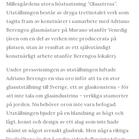
Millesgårdens stora höstsatsning ”Glasstress”.
Utställningen består av dryga trettiotalet verk som
tagits fram av konstnärer i samarbete med Adriano
Berengos glasmästare på Murano utanför Venedig
(även om en del av verken inte producerats på
platsen, utan är resultat av ett självständigt
konstnärligt arbete utanför Berengos lokaler).
Under pressvisningen av utställningen luftade
Adriano Berengo en viss oro inför att ta en stor
glasutställning till Sverige, ett av glaskonstens – för
att inte tala om glasindustrins – verkliga stamorter
på jorden. Nu behöver oron inte vara befogad.
Utställningen bjuder på en blandning av högt och
lågt, konst och design av ett slag som inte hade
skämt ut något svenskt glasbruk. Men några riktiga
kioskvältare är det å andra sidan heller inte tal om.