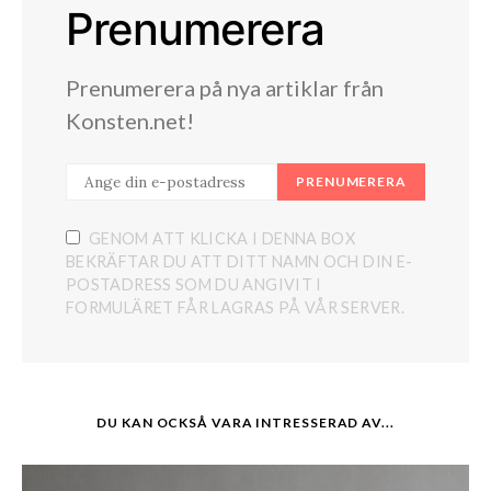
Prenumerera
Prenumerera på nya artiklar från
Konsten.net!
PRENUMERERA
GENOM ATT KLICKA I DENNA BOX
BEKRÄFTAR DU ATT DITT NAMN OCH DIN E-
POSTADRESS SOM DU ANGIVIT I
FORMULÄRET FÅR LAGRAS PÅ VÅR SERVER.
DU KAN OCKSÅ VARA INTRESSERAD AV...