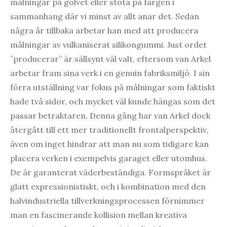
målningar på golvet eller stöta på färgen i
sammanhang där vi minst av allt anar det. Sedan
några år tillbaka arbetar han med att producera
målningar av vulkaniserat silikongummi. Just ordet
”producerar” är sällsynt väl valt, eftersom van Arkel
arbetar fram sina verk i en genuin fabriksmiljö. I sin
förra utställning var fokus på målningar som faktiskt
hade två sidor, och mycket väl kunde hängas som det
passar betraktaren. Denna gång har van Arkel dock
återgått till ett mer traditionellt frontalperspektiv,
även om inget hindrar att man nu som tidigare kan
placera verken i exempelvis garaget eller utomhus.
De är garanterat väderbeständiga. Formspråket är
glatt expressionistiskt, och i kombination med den
halvindustriella tillverkningsprocessen förnimmer
man en fascinerande kollision mellan kreativa