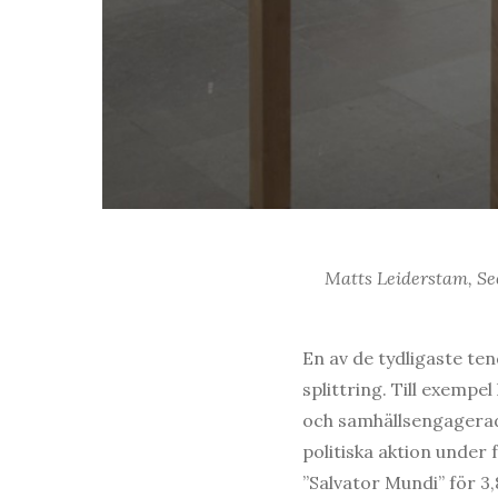
Matts Leiderstam, See
En av de tydligaste te
splittring. Till exemp
och samhällsengagerad
politiska aktion under
”Salvator Mundi” för 3,