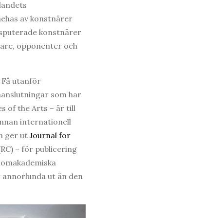
landets
nehas av konstnärer
Disputerade konstnärer
ärare, opponenter och
 Få utanför
mmanslutningar som har
of the Arts – är till
nnan internationell
n ger ut
Journal for
RC) – för publicering
 inomakademiska
er annorlunda ut än den