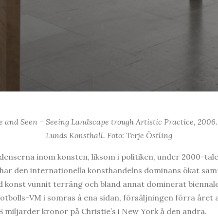
 and Seen – Seeing Landscape trough Artistic Practice, 2006. 
Lunds Konsthall. Foto: Terje Östling
ndenserna inom konsten, liksom i politiken, under 2000-tale
el har den internationella konsthandelns dominans ökat sam
 konst vunnit terräng och bland annat dominerat biennale
 fotbolls-VM i somras å ena sidan, försäljningen förra åre
8 miljarder kronor på Christie’s i New York å den andra.