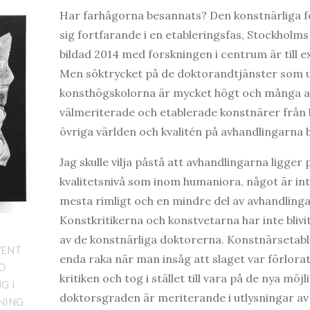
Har farhågorna besannats? Den konstnärliga f
sig fortfarande i en etableringsfas, Stockholm
bildad 2014 med forskningen i centrum är till e
Men söktrycket på de doktorandtjänster som u
konsthögskolorna är mycket högt och många a
välmeriterade och etablerade konstnärer från 
övriga världen och kvalitén på avhandlingarna bl
Jag skulle vilja påstå att avhandlingarna ligge
kvalitetsnivå som inom humaniora, något är inte
mesta rimligt och en mindre del av avhandlingar
Konstkritikerna och konstvetarna har inte blivi
av de konstnärliga doktorerna. Konstnärsetab
VENT
enda raka när man insåg att slaget var förlora
AD
kritiken och tog i stället till vara på de nya mö
G I
doktorsgraden är meriterande i utlysningar av 
NING