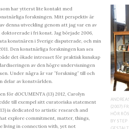
 som har ytterst lite kontakt med
nstnärliga forskningen. Mitt perspektiv är
l av denna utveckling genom att jag var en av
 doktorerade i fri konst. Jag började 2006,
ta konstnären i Sverige disputerade, och min
011. Den konstnärliga forskningen kan ses
åde det ökade intresset för praktisk kunskap
ndardiseringen av den högre undervisningen
n. Under några år var ”forskning” till och
 delar av konstvärlden.
ren för dOCUMENTA (13) 2012, Carolyn
ANDREAS
edde till exempel sitt curatoriska statement
(2007) 
) is dedicated to artistic research and
HÖR RÖS
hat explore commitment, matter, things,
BY STEP 
 living in connection with, yet not
GESTALT