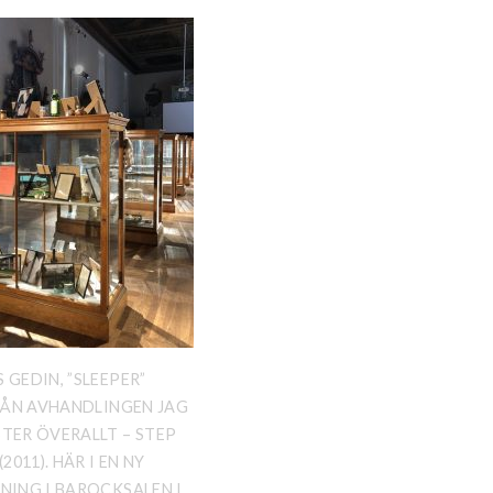
 GEDIN, ”SLEEPER”
FRÅN AVHANDLINGEN JAG
TER ÖVERALLT – STEP
(2011). HÄR I EN NY
NING I BAROCKSALEN I