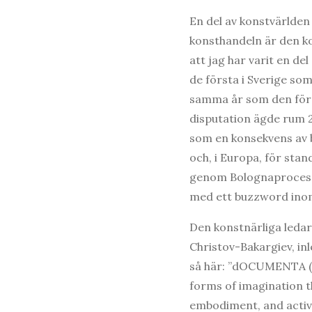
En del av konstvärlden
konsthandeln är den ko
att jag har varit en de
de första i Sverige som
samma år som den förs
disputation ägde rum 2
som en konsekvens av b
och, i Europa, för sta
genom Bolognaprocesse
med ett buzzword inom
Den konstnärliga leda
Christov-Bakargiev, inl
så här: ”dOCUMENTA (13
forms of imagination t
embodiment, and active