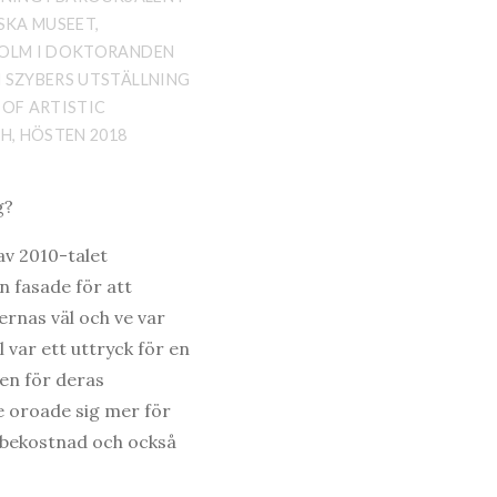
SKA MUSEET,
OLM I DOKTORANDEN
SZYBERS UTSTÄLLNING
OF ARTISTIC
H, HÖSTEN 2018
g?
av 2010-talet
n fasade för att
rnas väl och ve var
l var ett uttryck för en
ten för deras
e oroade sig mer för
s bekostnad och också