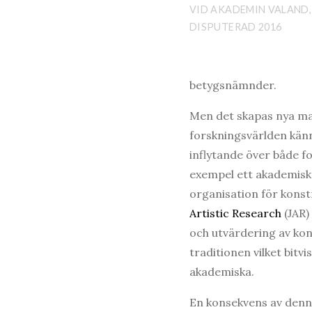
VID AKADEMIN VALAND,
DISPUTERAD 2016
betygsnämnder.
Men det skapas nya ma
forskningsvärlden känn
inflytande över både fo
exempel ett akademiskt
organisation för konst
Artistic Research
(JAR)
och utvärdering av kon
traditionen vilket bit
akademiska.
En konsekvens av denna