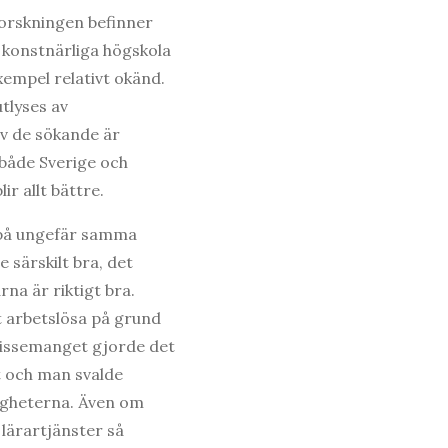
orskningen befinner
s konstnärliga högskola
xempel relativt okänd.
tlyses av
v de sökande är
både Sverige och
ir allt bättre.
r på ungefär samma
 särskilt bra, det
na är riktigt bra.
t arbetslösa på grund
lissemanget gjorde det
t och man svalde
jligheterna. Även om
lärartjänster så