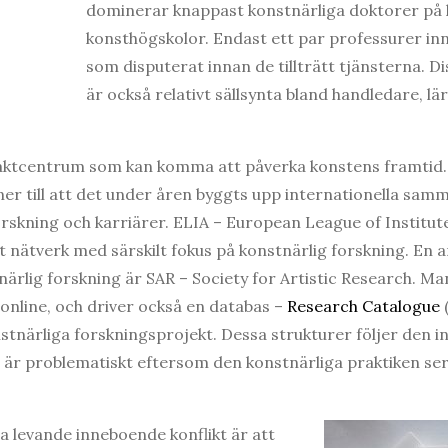
dominerar knappast konstnärliga doktorer på 
konsthögskolor. Endast ett par professurer in
som disputerat innan de tillträtt tjänsterna. 
är också relativt sällsynta bland handledare, l
ktcentrum som kan komma att påverka konstens framtid.
er till att det under åren byggts upp internationella sa
rskning och karriärer. ELIA – European League of Institutes 
 nätverk med särskilt fokus på konstnärlig forskning. En a
närlig forskning är SAR – Society for Artistic Research. Ma
 online, och driver också en databas –
Research Catalogue
(
stnärliga forskningsprojekt. Dessa strukturer följer den
vis är problematiskt eftersom den konstnärliga praktiken s
 levande inneboende konflikt är att