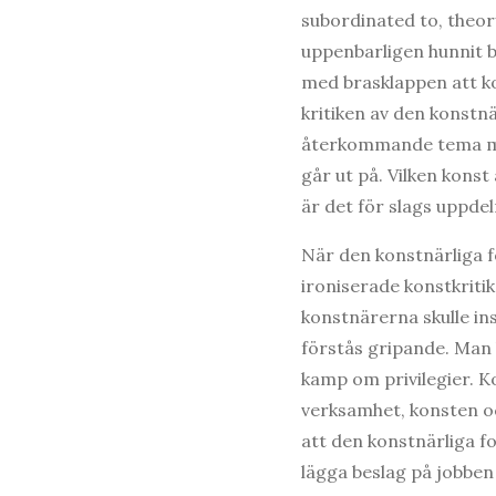
subordinated to, theor
uppenbarligen hunnit b
med brasklappen att ko
kritiken av den konstnä
återkommande tema men
går ut på. Vilken kons
är det för slags uppde
När den konstnärliga f
ironiserade konstkriti
konstnärerna skulle in
förstås gripande. Man k
kamp om privilegier. K
verksamhet, konsten oc
att den konstnärliga f
lägga beslag på jobben