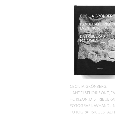
CECILIA GRÖNBERG,
HÄNDELSEHORISONT, E
HORIZON. DISTRIBUER
FOTOGRAFI. AVHANDLIN
FOTOGRAFISK GESTALT