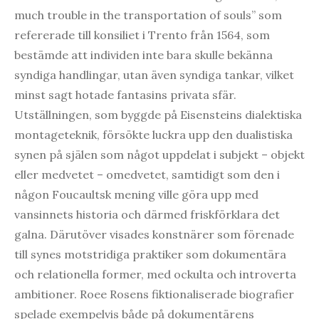
much trouble in the transportation of souls” som
refererade till konsiliet i Trento från 1564, som
bestämde att individen inte bara skulle bekänna
syndiga handlingar, utan även syndiga tankar, vilket
minst sagt hotade fantasins privata sfär.
Utställningen, som byggde på Eisensteins dialektiska
montageteknik, försökte luckra upp den dualistiska
synen på själen som något uppdelat i subjekt – objekt
eller medvetet – omedvetet, samtidigt som den i
någon Foucaultsk mening ville göra upp med
vansinnets historia och därmed friskförklara det
galna. Därutöver visades konstnärer som förenade
till synes motstridiga praktiker som dokumentära
och relationella former, med ockulta och introverta
ambitioner. Roee Rosens fiktionaliserade biografier
spelade exempelvis både på dokumentärens