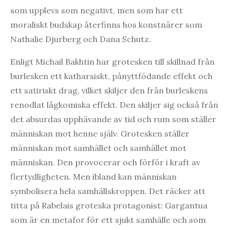
som upplevs som negativt, men som har ett
moraliskt budskap återfinns hos konstnärer som
Nathalie Djurberg och Dana Schutz.
Enligt Michail Bakhtin har grotesken till skillnad från
burlesken ett katharsiskt, pånyttfödande effekt och
ett satiriskt drag, vilket skiljer den från burleskens
renodlat lågkomiska effekt. Den skiljer sig också från
det absurdas upphävande av tid och rum som ställer
människan mot henne själv. Grotesken ställer
människan mot samhället och samhället mot
människan. Den provocerar och förför i kraft av
flertydligheten. Men ibland kan människan
symbolisera hela samhällskroppen. Det räcker att
titta på Rabelais groteska protagonist: Gargantua
som är en metafor för ett sjukt samhälle och som