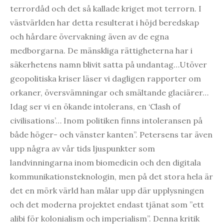
terrordåd och det så kallade kriget mot terrorn. I
västvärlden har detta resulterat i höjd beredskap
och hårdare övervakning även av de egna
medborgarna. De mänskliga rättigheterna har i
säkerhetens namn blivit satta på undantag…Utöver
geopolitiska kriser läser vi dagligen rapporter om
orkaner, översvämningar och smältande glaciärer…
Idag ser vi en ökande intolerans, en ‘Clash of
civilisations’… Inom politiken finns intoleransen på
både höger- och vänster kanten”. Petersens tar även
upp några av vår tids ljuspunkter som
landvinningarna inom biomedicin och den digitala
kommunikationsteknologin, men på det stora hela är
det en mörk värld han målar upp där upplysningen
och det moderna projektet endast tjänat som ”ett
alibi för kolonialism och imperialism”. Denna kritik