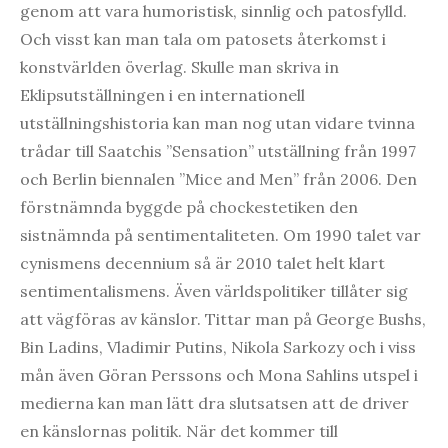
genom att vara humoristisk, sinnlig och patosfylld.
Och visst kan man tala om patosets återkomst i
konstvärlden överlag. Skulle man skriva in
Eklipsutställningen i en internationell
utställningshistoria kan man nog utan vidare tvinna
trådar till Saatchis ”Sensation” utställning från 1997
och Berlin biennalen ”Mice and Men” från 2006. Den
förstnämnda byggde på chockestetiken den
sistnämnda på sentimentaliteten. Om 1990 talet var
cynismens decennium så är 2010 talet helt klart
sentimentalismens. Även världspolitiker tillåter sig
att vägföras av känslor. Tittar man på George Bushs,
Bin Ladins, Vladimir Putins, Nikola Sarkozy och i viss
mån även Göran Perssons och Mona Sahlins utspel i
medierna kan man lätt dra slutsatsen att de driver
en känslornas politik. När det kommer till