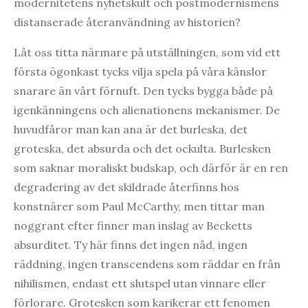
modernitetens nyhetskult och postmodernismens
distanserade återanvändning av historien?
Låt oss titta närmare på utställningen, som vid ett
första ögonkast tycks vilja spela på våra känslor
snarare än vårt förnuft. Den tycks bygga både på
igenkänningens och alienationens mekanismer. De
huvudfåror man kan ana är det burleska, det
groteska, det absurda och det ockulta. Burlesken
som saknar moraliskt budskap, och därför är en ren
degradering av det skildrade återfinns hos
konstnärer som Paul McCarthy, men tittar man
noggrant efter finner man inslag av Becketts
absurditet. Ty här finns det ingen nåd, ingen
räddning, ingen transcendens som räddar en från
nihilismen, endast ett slutspel utan vinnare eller
förlorare. Grotesken som karikerar ett fenomen