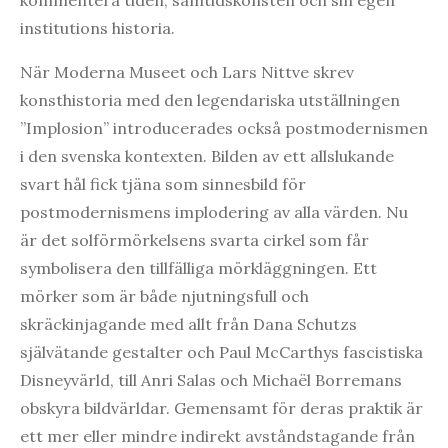
kommentera tiden, samtidskonsten och sin egen
institutions historia.
När Moderna Museet och Lars Nittve skrev
konsthistoria med den legendariska utställningen
”Implosion” introducerades också postmodernismen
i den svenska kontexten. Bilden av ett allslukande
svart hål fick tjäna som sinnesbild för
postmodernismens implodering av alla värden. Nu
är det solförmörkelsens svarta cirkel som får
symbolisera den tillfälliga mörkläggningen. Ett
mörker som är både njutningsfull och
skräckinjagande med allt från Dana Schutzs
självätande gestalter och Paul McCarthys fascistiska
Disneyvärld, till Anri Salas och Michaël Borremans
obskyra bildvärldar. Gemensamt för deras praktik är
ett mer eller mindre indirekt avståndstagande från