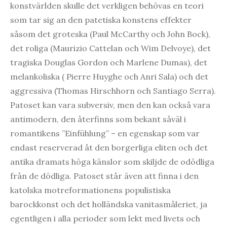
konstvärlden skulle det verkligen behövas en teori
som tar sig an den patetiska konstens effekter
såsom det groteska (Paul McCarthy och John Bock),
det roliga (Maurizio Cattelan och Wim Delvoye), det
tragiska Douglas Gordon och Marlene Dumas), det
melankoliska ( Pierre Huyghe och Anri Sala) och det
aggressiva (Thomas Hirschhorn och Santiago Serra).
Patoset kan vara subversiv, men den kan också vara
antimodern, den återfinns som bekant såväl i
romantikens ”Einfühlung” – en egenskap som var
endast reserverad åt den borgerliga eliten och det
antika dramats höga känslor som skiljde de odödliga
från de dödliga. Patoset står även att finna i den
katolska motreformationens populistiska
barockkonst och det holländska vanitasmåleriet, ja
egentligen i alla perioder som lekt med livets och