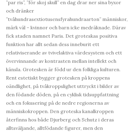
”par ris”, ”för skoj skull” en dag drar ner sina byxor
och dränker
”tvåhundrasextiotusensfyrahundraarton” människor,
märk väl – kvinnor och barn icke medräknade. Därav
fick staden namnet Paris. Det groteskas positiva
funktion har allt sedan dess inneburit ett
relativiserande av tvivelaktiva värdesystem och ett
övervinnande av kontrasten mellan intellekt och
känsla. Grotesken är född ur den folkliga kulturen.
Rent estetiskt bygger grotesken på kroppens
oändlighet, på tvåkroppslighet uttryckt i bilder av
den födande döden, på en cyklisk tidsuppfattning
och en fokusering på de nedre regionerna av
människokroppen. Den groteska kanalkroppen
återfinns hos både Djurberg och Schutz i deras
alltsväljande, alltfödande figurer, men den