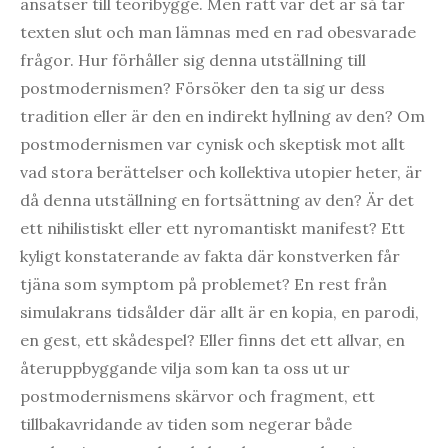
ansatser till teoribygge. Men rätt var det är så tar
texten slut och man lämnas med en rad obesvarade
frågor. Hur förhåller sig denna utställning till
postmodernismen? Försöker den ta sig ur dess
tradition eller är den en indirekt hyllning av den? Om
postmodernismen var cynisk och skeptisk mot allt
vad stora berättelser och kollektiva utopier heter, är
då denna utställning en fortsättning av den? Är det
ett nihilistiskt eller ett nyromantiskt manifest? Ett
kyligt konstaterande av fakta där konstverken får
tjäna som symptom på problemet? En rest från
simulakrans tidsålder där allt är en kopia, en parodi,
en gest, ett skådespel? Eller finns det ett allvar, en
återuppbyggande vilja som kan ta oss ut ur
postmodernismens skärvor och fragment, ett
tillbakavridande av tiden som negerar både