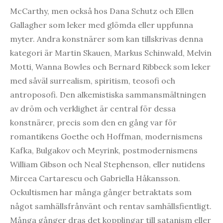
McCarthy, men också hos Dana Schutz och Ellen
Gallagher som leker med glömda eller uppfunna
myter. Andra konstnärer som kan tillskrivas denna
kategori är Martin Skauen, Markus Schinwald, Melvin
Motti, Wanna Bowles och Bernard Ribbeck som leker
med såväl surrealism, spiritism, teosofi och
antroposofi. Den alkemistiska sammansmältningen
av dröm och verklighet är central för dessa
konstnärer, precis som den en gång var för
romantikens Goethe och Hoffman, modernismens
Kafka, Bulgakov och Meyrink, postmodernismens
William Gibson och Neal Stephenson, eller nutidens
Mircea Cartarescu och Gabriella Håkansson.
Ockultismen har många gånger betraktats som
något samhällsfrånvänt och rentav samhällsfientligt.
Många gånger dras det kopplingar till satanism eller