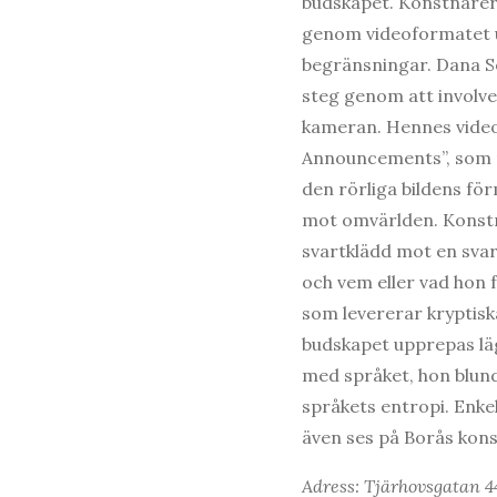
budskapet. Konstnärer
genom videoformatet u
begränsningar. Dana S
steg genom att involve
kameran. Hennes vide
Announcements”, som nu
den rörliga bildens fö
mot omvärlden. Konst
svartklädd mot en svart
och vem eller vad hon f
som levererar kryptiska
budskapet upprepas lä
med språket, hon blunda
språkets entropi. Enkel
även ses på Borås ko
Adress: Tjärhovsgatan 4