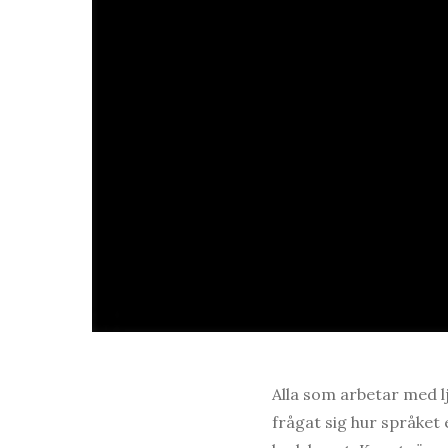
Alla som arbetar med lj
frågat sig hur språket el