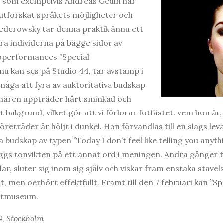
 som exempelvis Andreas Gedin har
tforskat språkets möjligheter och
ederowsky tar denna praktik ännu ett
ra individerna på bägge sidor av
operformances ”Special
 kan ses på Studio 44, tar avstamp i
rmåga att fyra av auktoritativa budskap
nären uppträder hårt sminkad och
 bakgrund, vilket gör att vi förlorar fotfästet: vem hon är, 
öreträder är höljt i dunkel. Hon förvandlas till en slags le
 budskap av typen ”Today I don’t feel like telling you anyth
ggs tonvikten på ett annat ord i meningen. Andra gånger 
r, sluter sig inom sig själv och viskar fram enstaka stavels
t, men oerhört effektfullt. Framt till den 7 februari kan 
nstmuseum.
4, Stockholm