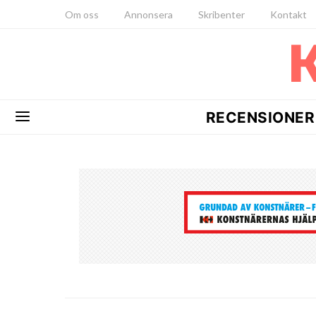
Om oss
Annonsera
Skribenter
Kontakt
RECENSIONER