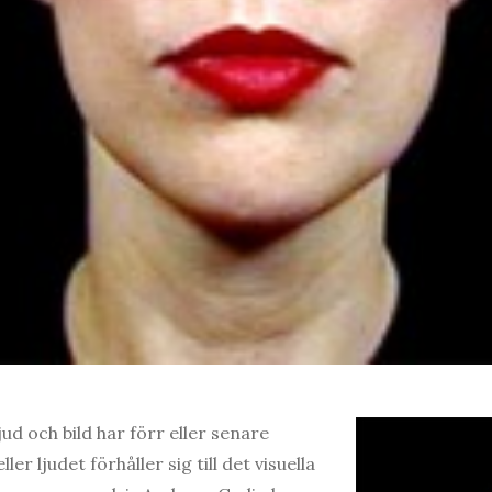
ud och bild har förr eller senare
ler ljudet förhåller sig till det visuella