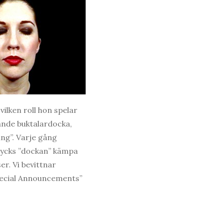
vilken roll hon spelar
vande buktalardocka,
ing”. Varje gång
tycks ”dockan” kämpa
er. Vi bevittnar
”Special Announcements”