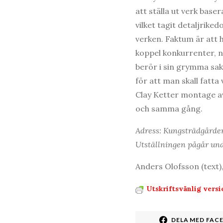
att ställa ut verk bas
vilket tagit detaljrike
verken. Faktum är att 
koppel konkurrenter, n
berör i sin grymma sakl
för att man skall fatta
Clay Ketter montage av
och samma gång.
Adress: Kungsträdgårde
Utställningen pågår und
Anders Olofsson (text),
Utskriftsvänlig versi
DELA MED FAC