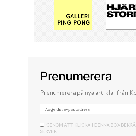
Prenumerera
Prenumerera på nya artiklar från K
GENOM ATT KLICKA I DENNA BOX BEKRÄ
SERVER.