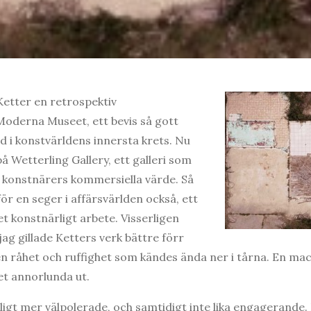
etter en retrospektiv
Moderna Museet, ett bevis så gott
 i konstvärldens innersta krets. Nu
på Wetterling Gallery, ett galleri som
 konstnärers kommersiella värde. Så
ör en seger i affärsvärlden också, ett
t konstnärligt arbete. Visserligen
ag gillade Ketters verk bättre förr
n råhet och ruffighet som kändes ända ner i tårna. En ma
et annorlunda ut.
ligt mer välpolerade, och samtidigt inte lika engagerande. 