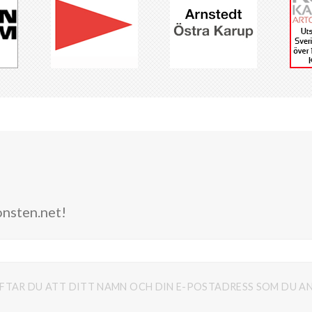
onsten.net!
FTAR DU ATT DITT NAMN OCH DIN E-POSTADRESS SOM DU AN