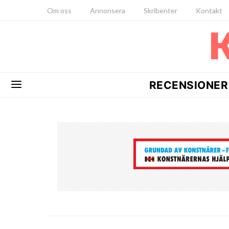
Om oss
Annonsera
Skribenter
Kontakt
RECENSIONER