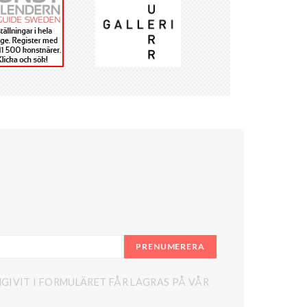
PRENUMERERA
GIVIT I FORMULÄRET FÅR LAGRAS PÅ VÅR