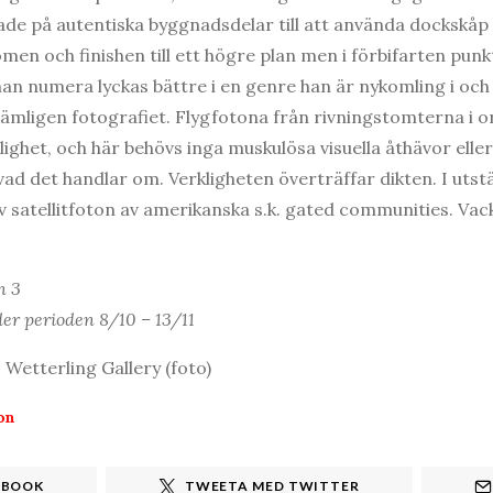
erade på autentiska byggnadsdelar till att använda dockskå
domen och finishen till ett högre plan men i förbifarten punk
han numera lyckas bättre i en genre han är nykomling i och
ämligen fotografiet. Flygfotona från rivningstomterna i 
ighet, och här behövs inga muskulösa visuella åthävor eller
 vad det handlar om. Verkligheten överträffar dikten. I utst
 satellitfoton av amerikanska s.k. gated communities. Vack
n 3
er perioden 8/10 – 13/11
 Wetterling Gallery (foto)
on
EBOOK
TWEETA MED TWITTER