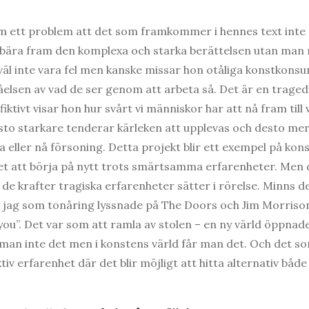
m ett problem att det som framkommer i hennes text inte s
e bära fram den komplexa och starka berättelsen utan man
väl inte vara fel men kanske missar hon otåliga konstkon
ståelsen av vad de ser genom att arbeta så. Det är en tragedi
ktivt visar hon hur svårt vi människor har att nå fram till v
esto starkare tenderar kärleken att upplevas och desto me
a eller nå försoning. Detta projekt blir ett exempel på ko
et att börja på nytt trots smärtsamma erfarenheter. Men d
e krafter tragiska erfarenheter sätter i rörelse. Minns de
 jag som tonåring lyssnade på The Doors och Jim Morriso
l you”. Det var som att ramla av stolen – en ny värld öppnad
r man inte det men i konstens värld får man det. Och det 
tiv erfarenhet där det blir möjligt att hitta alternativ både