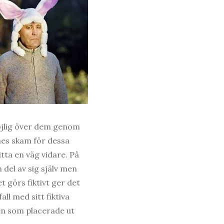
löjlig över dem genom
nes skam för dessa
itta en väg vidare. På
del av sig själv men
 görs fiktivt ger det
ll med sitt fiktiva
en som placerade ut