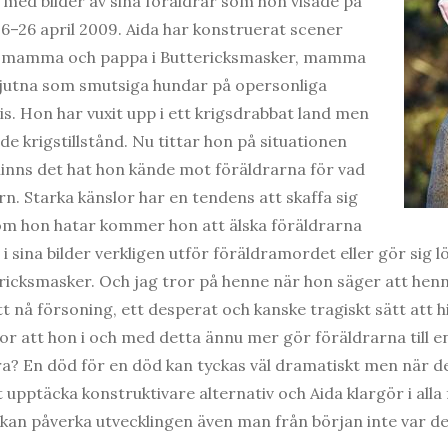
 med bilder av sina föräldrar som hon visade på
16–26 april 2009. Aida har konstruerat scener
, mamma och pappa i Buttericksmasker, mamma
jutna som smutsiga hundar på opersonliga
is. Hon har vuxit upp i ett krigsdrabbat land men
e krigstillstånd. Nu tittar hon på situationen
nns det hat hon kände mot föräldrarna för vad
n. Starka känslor har en tendens att skaffa sig
som hon hatar kommer hon att älska föräldrarna
i sina bilder verkligen utför föräldramordet eller gör sig 
ricksmasker. Och jag tror på henne när hon säger att hen
tt nå försoning, ett desperat och kanske tragiskt sätt att h
r att hon i och med detta ännu mer gör föräldrarna till en 
a? En död för en död kan tyckas väl dramatiskt men när det
 upptäcka konstruktivare alternativ och Aida klargör i alla fa
kan påverka utvecklingen även man från början inte var d