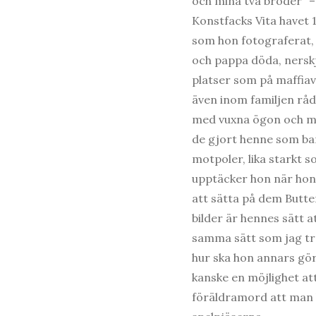
och mina två bröder” –
Konstfacks Vita havet 
som hon fotograferat
och pappa döda, nersk
platser som på maffiav
även inom familjen rådd
med vuxna ögon och mi
de gjort henne som bar
motpoler, lika starkt 
upptäcker hon när hon 
att sätta på dem Butte
bilder är hennes sätt a
samma sätt som jag tro
hur ska hon annars gör
kanske en möjlighet att
föräldramord att man 