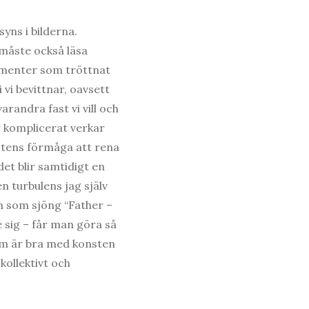
yns i bilderna.
 måste också läsa
sumenter som tröttnat
 vi bevittnar, oavsett
arandra fast vi vill och
r komplicerat verkar
nstens förmåga att rena
et blir samtidigt en
n turbulens jag själv
n som sjöng “Father –
e sig – får man göra så
som är bra med konsten
 kollektivt och