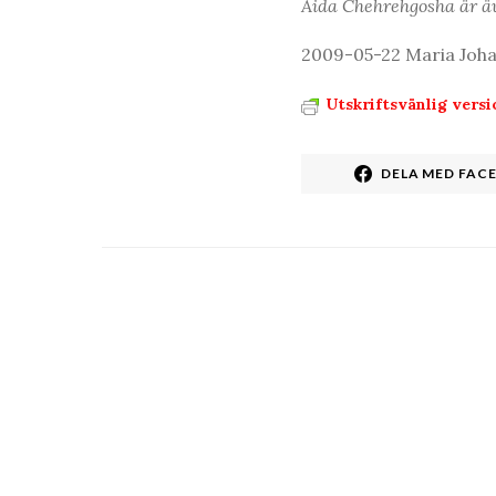
Aida Chehrehgosha är ä
2009-05-22 Maria Johan
Utskriftsvänlig versi
DELA MED FAC