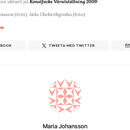
ven aktuell på
Konstfacks Vårutställning 2009
!
sson (text), Aida Chehrehgosha (foto)
on
EBOOK
TWEETA MED TWITTER
Maria Johansson