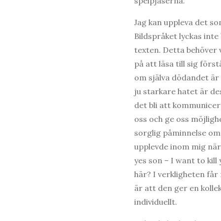
spelpjäserna.
Jag kan uppleva det so
Bildspråket lyckas int
texten. Detta behöver 
på att läsa till sig för
om själva dödandet är fi
ju starkare hatet är d
det bli att kommunicer
oss och ge oss möjligh
sorglig påminnelse om d
upplevde inom mig när
yes son – I want to kil
här? I verkligheten få
är att den ger en kollek
individuellt.