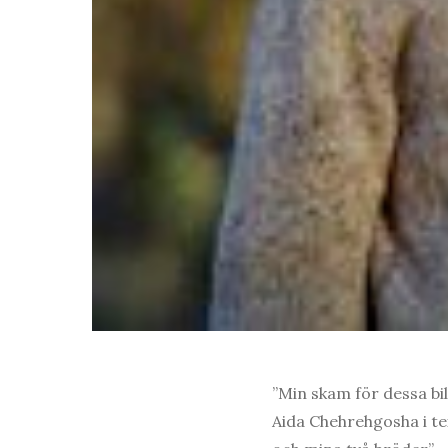
”Min skam för dessa bil
Aida Chehrehgosha i tex