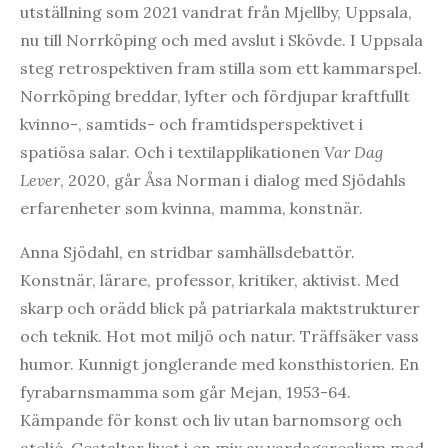
utställning som 2021 vandrat från Mjellby, Uppsala,
nu till Norrköping och med avslut i Skövde. I Uppsala
steg retrospektiven fram stilla som ett kammarspel.
Norrköping breddar, lyfter och fördjupar kraftfullt
kvinno-, samtids- och framtidsperspektivet i
spatiösa salar. Och i textilapplikationen
Var Dag
Lever
, 2020, går Åsa Norman i dialog med Sjödahls
erfarenheter som kvinna, mamma, konstnär.
Anna Sjödahl, en stridbar samhällsdebattör.
Konstnär, lärare, professor, kritiker, aktivist. Med
skarp och orädd blick på patriarkala maktstrukturer
och teknik. Hot mot miljö och natur. Träffsäker vass
humor. Kunnigt jonglerande med konsthistorien. En
fyrabarnsmamma som går Mejan, 1953-64.
Kämpande för konst och liv utan barnomsorg och
ateljé. Gestaltar livet i en mix av vardagsrealism med