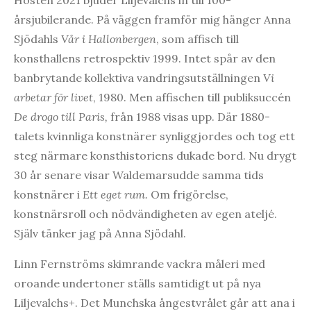
Hösten 2021 bjuder Liljevalchs in till 100-
årsjubilerande. På väggen framför mig hänger Anna
Sjödahls
Vår i Hallonbergen
, som affisch till
konsthallens retrospektiv 1999. Intet spår av den
banbrytande kollektiva vandringsutställningen
Vi
arbetar för livet
, 1980. Men affischen till publiksuccén
De drogo till Paris,
från 1988 visas upp. Där 1880-
talets kvinnliga konstnärer synliggjordes och tog ett
steg närmare konsthistoriens dukade bord. Nu drygt
30 år senare visar Waldemarsudde samma tids
konstnärer i
Ett eget rum.
Om frigörelse,
konstnärsroll och nödvändigheten av egen ateljé.
Själv tänker jag på Anna Sjödahl.
Linn Fernströms skimrande vackra måleri med
oroande undertoner ställs samtidigt ut på nya
Liljevalchs+. Det Munchska ångestvrålet går att ana i