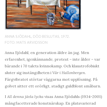
ANNA SJÖDAHL, DÖD BESLUTAS, 1972.
FOTO: MATS ARVIDSSON
Anna Sjödahl, en generation äldre än jag. Men
erfarenhet, igenkännande, protest – inte ålder – var
bärande i 70 talets kvinnokamp. Och klaustrofobiskt
sluter sig instängdheten i
Vår i Hallonbergen
.
Färgvibratot störtar väggarna mot upplösning. På
golvet sitter ett orörligt, stadigt guldblont småbarn.
I
All denna jävla lycka
visas Anna Sjödahls (1934-2001)
mångfacetterade konstnärskap. En platsvarierad