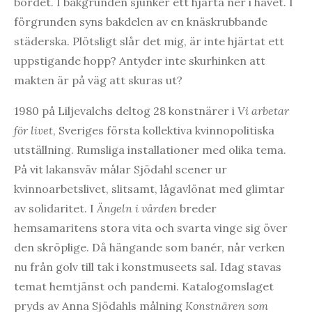
bordet. I bakgrunden sjunker ett hjärta ner i havet. I
förgrunden syns bakdelen av en knäskrubbande
städerska. Plötsligt slår det mig, är inte hjärtat ett
uppstigande hopp? Antyder inte skurhinken att
makten är på väg att skuras ut?
1980 på Liljevalchs deltog 28 konstnärer i
Vi arbetar
för livet
, Sveriges första kollektiva kvinnopolitiska
utställning. Rumsliga installationer med olika tema.
På vit lakansväv målar Sjödahl scener ur
kvinnoarbetslivet, slitsamt, lågavlönat med glimtar
av solidaritet. I
Ängeln i vården
breder
hemsamaritens stora vita och svarta vinge sig över
den skröplige. Då hängande som banér, når verken
nu från golv till tak i konstmuseets sal. Idag stavas
temat hemtjänst och pandemi. Katalogomslaget
pryds av Anna Sjödahls målning
Konstnären som