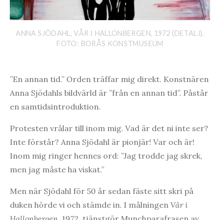
ANNA SJÖDAHL, VÅR I HALLONBERGEN, 1972 (DETALJ).
FOTO: BORÅS KONSTMUSEUM
”En annan tid.” Orden träffar mig direkt. Konstnären
Anna Sjödahls bildvärld är ”från en annan tid”. Påstår
en samtidsintroduktion.
Protesten vrålar till inom mig. Vad är det ni inte ser?
Inte förstår? Anna Sjödahl är pionjär! Var och är!
Inom mig ringer hennes ord: ”Jag trodde jag skrek,
men jag måste ha viskat.”
Men när Sjödahl för 50 år sedan fäste sitt skri på
duken hörde vi och stämde in. I målningen
Vår i
Hallonbergen
, 1972, tjänstgör Munchparafrasen av