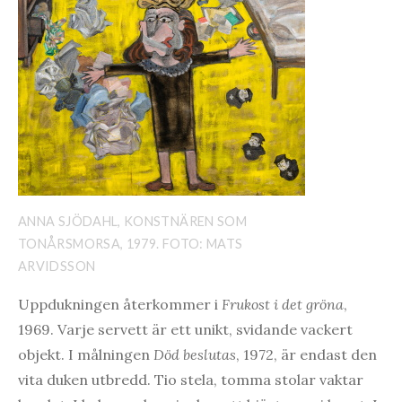
ANNA SJÖDAHL, KONSTNÄREN SOM
TONÅRSMORSA, 1979. FOTO: MATS
ARVIDSSON
Uppdukningen återkommer i
Frukost i det gröna
,
1969. Varje servett är ett unikt, svidande vackert
objekt. I målningen
Död beslutas
, 1972, är endast den
vita duken utbredd. Tio stela, tomma stolar vaktar