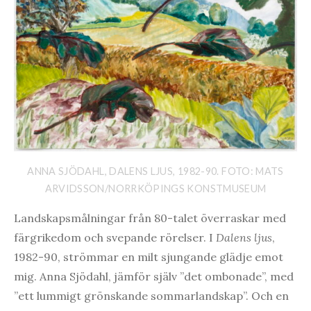
ANNA SJÖDAHL, DALENS LJUS, 1982-90. FOTO: MATS
ARVIDSSON/NORRKÖPINGS KONSTMUSEUM
Landskapsmålningar från 80-talet överraskar med
färgrikedom och svepande rörelser. I
Dalens ljus
,
1982-90, strömmar en milt sjungande glädje emot
mig. Anna Sjödahl, jämför själv ”det ombonade”, med
”ett lummigt grönskande sommarlandskap”. Och en