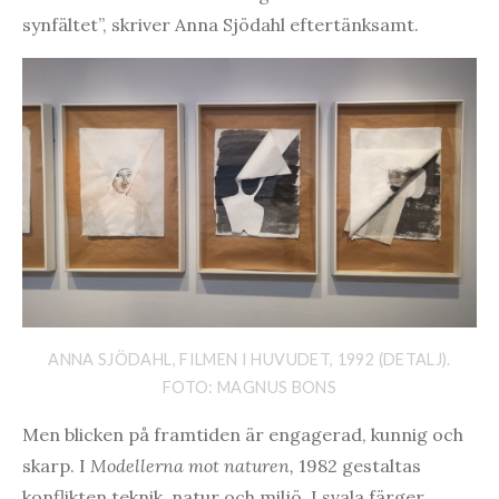
synfältet”, skriver Anna Sjödahl eftertänksamt.
ANNA SJÖDAHL, FILMEN I HUVUDET, 1992 (DETALJ).
FOTO: MAGNUS BONS
Men blicken på framtiden är engagerad, kunnig och
skarp. I
Modellerna mot naturen,
1982 gestaltas
konflikten teknik, natur och miljö. I svala färger