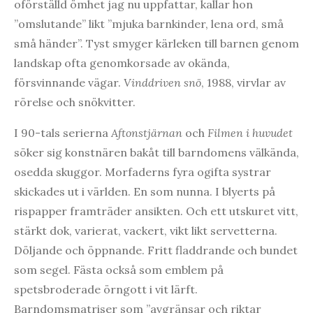
oförställd ömhet jag nu uppfattar, kallar hon
”omslutande” likt ”mjuka barnkinder, lena ord, små
små händer”. Tyst smyger kärleken till barnen genom
landskap ofta genomkorsade av okända,
försvinnande vägar.
Vinddriven snö
, 1988, virvlar av
rörelse och snökvitter.
I 90-tals serierna
Aftonstjärnan
och
Filmen i huvudet
söker sig konstnären bakåt till barndomens välkända,
osedda skuggor. Morfaderns fyra ogifta systrar
skickades ut i världen. En som nunna. I blyerts på
rispapper framträder ansikten. Och ett utskuret vitt,
stärkt dok, varierat, vackert, vikt likt servetterna.
Döljande och öppnande. Fritt fladdrande och bundet
som segel. Fästa också som emblem på
spetsbroderade örngott i vit lärft.
Barndomsmatriser som ”avgränsar och riktar