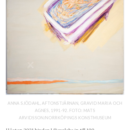
ANNA SJÖDAHL, AFTONSTJÄRNAN, GRAVID MARIA OCH
AGNES, 1991-92. FOTO: MATS
ARVIDSSON/NORRKÖPINGS KONSTMUSEUM