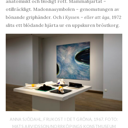
anatomiskt och blodigt rött. Mammahjärtat –
otillräckligt. Madonnasymbolen – genomstungen av
bönande griphänder. Och i
Kyssen – eller att äga
, 1972
slits ett blödande hjärta ur en uppskuren bröstkorg.
ANNA SJÖDAHL, FRUKOST I DET GRÖNA, 1967. FOTO:
MATS ARVIDSSON/NORRKÖPINGS KONSTMUSEUM