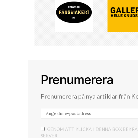
Prenumerera
Prenumerera på nya artiklar från K
GENOM ATT KLICKA I DENNA BOX BEKRÄ
SERVER.