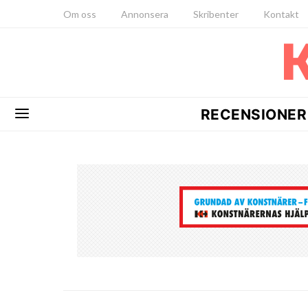
Om oss
Annonsera
Skribenter
Kontakt
RECENSIONER