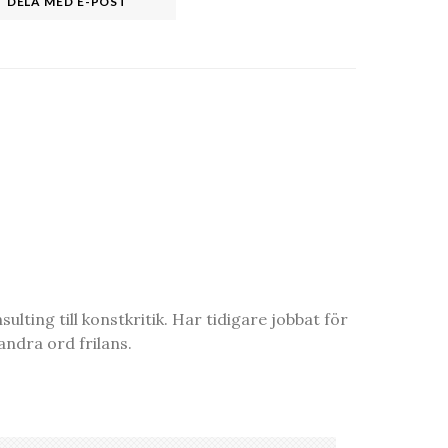
DELA MED E-POST
ting till konstkritik. Har tidigare jobbat för
ndra ord frilans.