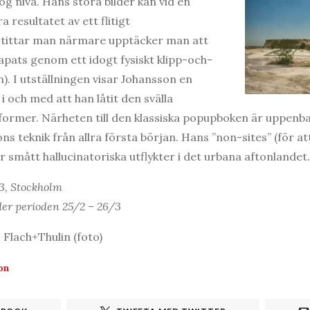
g nivå. Hans stora bilder kan vid en
a resultatet av ett flitigt
tittar man närmare upptäcker man att
apats genom ett idogt fysiskt klipp-och-
n). I utställningen visar Johansson en
 i och med att han låtit den svälla
 former. Närheten till den klassiska popupboken är uppenbar
ns teknik från allra första början. Hans ”non-sites” (för 
 smått hallucinatoriska utflykter i det urbana aftonlandet.
3, Stockholm
er perioden 25/2 – 26/3
 Flach+Thulin (foto)
on