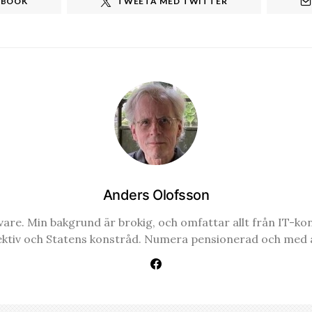
EBOOK
TWEETA MED TWITTER
Anders Olofsson
re. Min bakgrund är brokig, och omfattar allt från IT-konsul
ektiv och Statens konstråd. Numera pensionerad och med a