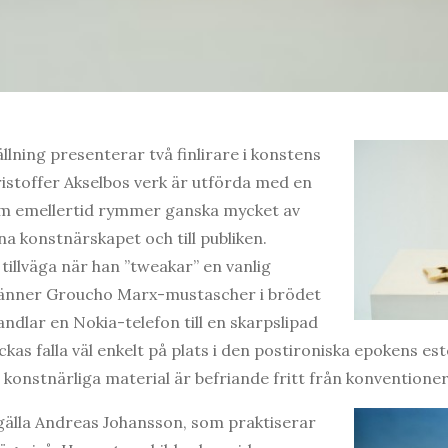
llning presenterar två finlirare i konstens
istoffer Akselbos verk är utförda med en
m emellertid rymmer ganska mycket av
gna konstnärskapet och till publiken.
 tillväga när han ”tweakar” en vanlig
ränner Groucho Marx-mustascher i brödet
vandlar en Nokia-telefon till en skarpslipad
yckas falla väl enkelt på plats i den postironiska epokens es
itt konstnärliga material är befriande fritt från konventione
lla Andreas Johansson, som praktiserar