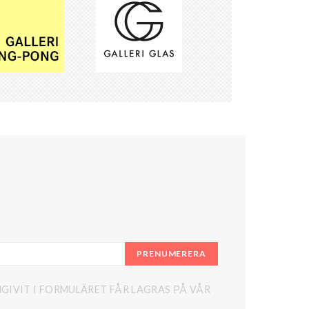
PRENUMERERA
GIVIT I FORMULÄRET FÅR LAGRAS PÅ VÅR