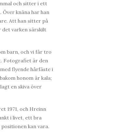
mmal och sitter i ett
d. Över knäna har han
re. Att han sitter på
 det varken särskilt
om barn, och vi får tro
. Fotografiet är den
 med flyende hårfäste i
n bakom honom är kala;
lagt en skiva över
året 1971, och Hreinn
t i livet, ett bra
positionen kan vara.