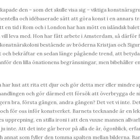
kapade den – som det skulle visa sig – viktiga konstnärs
entella och idébaserade sätt att göra konst i en annars tr
t en tid i Rom och i London har han mött en isländsk balet
vill leva med. Hon har fått arbete i Amsterdam, så därför fl
k konstnärskoloni bestående av bröderna Kristjan och Sig
lt och bekräftar en sedan länge pågående trend, att betyd
nför den lilla önationens begränsningar, men bibehåller en 
en har lust att rita ett djur och gör detta mer eller mindre
andlingen och gör därmed ett försök att överbrygga de n
igern bra, första gången, andra gången? Det vet vi inte. Det
nu och för oss inför konstverket. Barnets tecknande är en le
es upprepning, en stilla ironi i att den vuxne mannen allvarl
ju inte. Att det inte går beror på alla de år, ögonblick, erfa
h annat som fyller den tomma spalten mellan bilderna. Ba