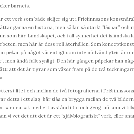
eker barnets.
är ett verk som både skiljer sig ut i Fri∂finnssons konstnär
ttar gärna en historia, men sällan så starkt ”läsbar” och m
ram som här. Landskapet, och i all synnerhet det isländska l
arbeten, men här är dess roll återhållen. Som konceptkonstnä
som pekar på något väsentligt som inte nödvändigtvis är o
e”, men ändå fullt synligt. Den här gången påpekar han någ
sätt: att det är tigrar som växer fram på de två teckningar
a.
 ytterst lite i och mellan de två fotografierna i Fri∂finnsso
r detta i ett slag: här slås en brygga mellan de två bilder
samma sak med ett avstånd i tid och geografi som vi tills v
n vi vet det att det är ett ”självbiografiskt” verk, eller sn