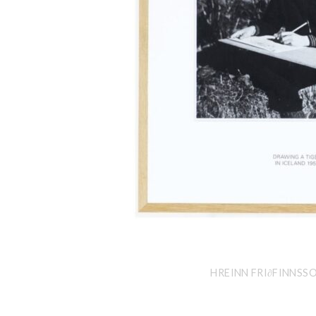
HREINN FRI∂FINNSSO