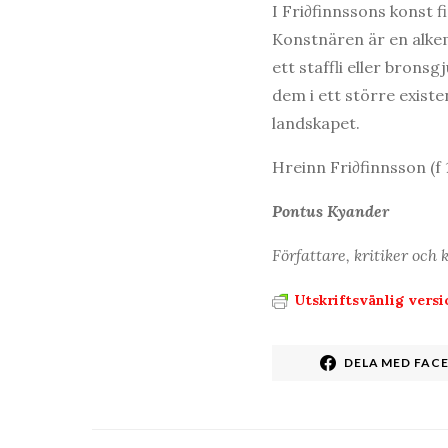
I Fri∂finnssons konst f
Konstnären är en alkem
ett staffli eller bron
dem i ett större existe
landskapet.
Hreinn Fri∂finnsson (f
Pontus Kyander
Författare, kritiker och
Utskriftsvänlig versi
DELA MED FAC