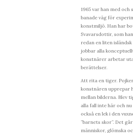
1965 var han med och s
banade väg för experim
konstmiljö. Han har bot
Svavarsdottir, som han 
redan en liten isländs
jobbar alla konceptuel
konstnärer arbetar uta
berättelser.
Att rita en tiger. Pojk
konstnären upprepar h
mellan bilderna. Blev t
alla fall inte här och 
också en lek i den vuxn
”barnets skor”. Det går 
människor, glömska oc