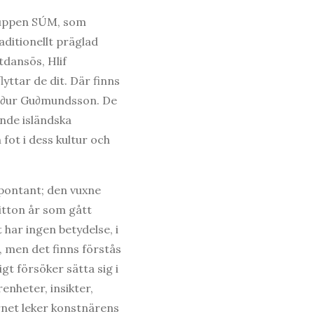
gruppen SÚM, som
aditionellt präglad
tdansös, Hlif
yttar de dit. Där finns
ur∂ur Gu∂mundsson. De
ande isländska
fot i dess kultur och
 spontant; den vuxne
itton år som gått
 har ingen betydelse, i
k, men det finns förstås
igt försöker sätta sig i
renheter, insikter,
rnet leker konstnärens