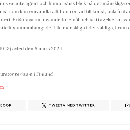
inns en intelligent och humoristisk blick på det mänskliga o
ist som kan omvandla allt hon rör vid till konst, också ut
sgjuteri. Fri∂finnsson använde föremål och iakttagelser ur 
ntiellt sammanhang; det lilla mänskliga i det väldiga, i rum 
 1943) avled den 6 mars 2024.
 kurator verksam i Finland
on
EBOOK
TWEETA MED TWITTER