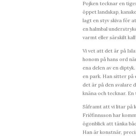
Pojken tecknar en tiger
öppet landskap, kanske
lagt en styv skiva för 
en halmbal understryke
varmt eller särskilt k
Vi vet att det är på Is
honom på hans ord när 
ena delen av en diptyk.
en park. Han sitter på
det är på den svalare d
knäna och tecknar. En t
Såframt att vi litar på
Fri∂finnsson har kommit
ögonblick att tänka bå
Han är konstnär, preci