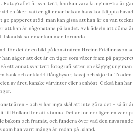
. Fotografiet är svartvitt, han kan vara kring nio-tio år ga
 vid en åker; vatten glimmar bakom hans kortklippta huvu
att ge papperet stöd; man kan gissa att han är en van teckna
r att han är någonstans på landet. Av klädseln att döma är
allt. Isländsk sommar kan man förmoda.
land, för det är en bild på konstnären Hreinn Fri∂finnsson s
han säger att det är en tiger som växer fram på papperet
 På ett annat svartvitt fotografi sitter en skäggig ung man
 en bänk och är klädd i långbyxor, kavaj och skjorta. Träde
elen av året, kanske vårvinter eller senhöst. Också han har 
iger.
 konstnären – och vi har inga skäl att inte göra det – så är 
 till Holland för att stanna. Det är förmodligen en vändpunk
de bakom och framåt, och fundera över vad den nuvarande 
s som han varit många år redan på Island.