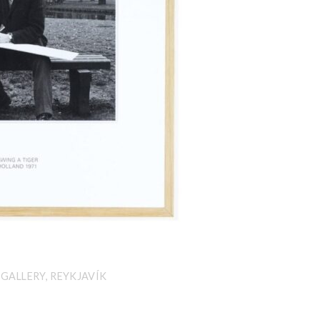
 GALLERY, REYKJAVÍK