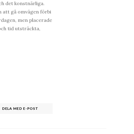
ch det konstnärliga.
an att gå omvägen förbi
vardagen, men placerade
och tid utsträckta,
DELA MED E-POST