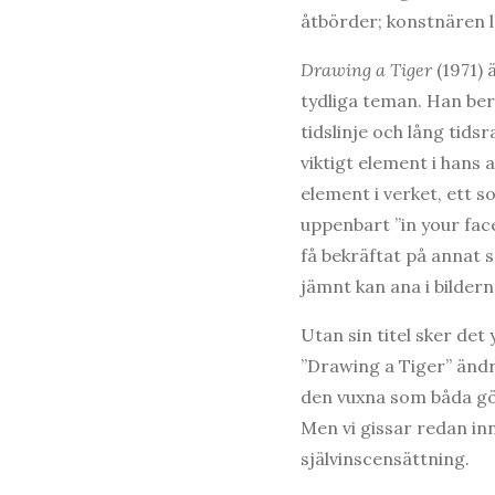
åtbörder; konstnären l
Drawing a Tiger
(1971) 
tydliga teman. Han berä
tidslinje och lång tids
viktigt element i hans 
element i verket, ett 
uppenbart ”in your fac
få bekräftat på annat 
jämnt kan ana i bildern
Utan sin titel sker det
”Drawing a Tiger” ändra
den vuxna som båda gör 
Men vi gissar redan inna
självinscensättning.