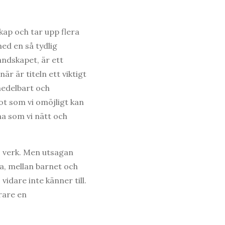
skap och tar upp flera
ed en så tydlig
andskapet, är ett
r är titeln ett viktigt
medelbart och
ot som vi omöjligt kan
na som vi nätt och
ns verk. Men utsagan
na, mellan barnet och
idare inte känner till.
arare en