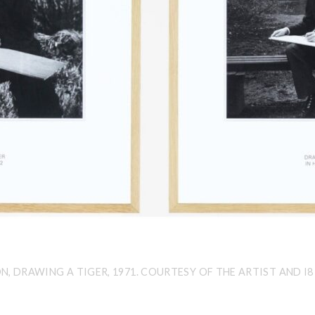
N, DRAWING A TIGER, 1971. COURTESY OF THE ARTIST AND I8