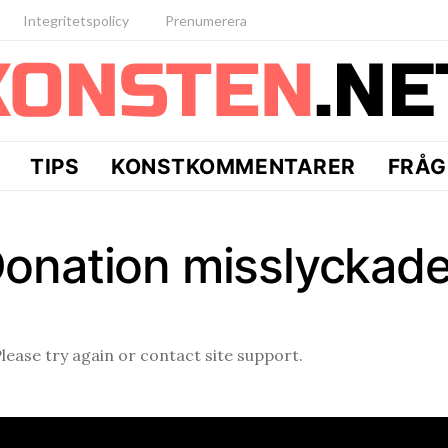
Integritetspolicy
Prenumerera
TIPS
KONSTKOMMENTARER
FRÅG
onation misslyckad
Please try again or contact site support.