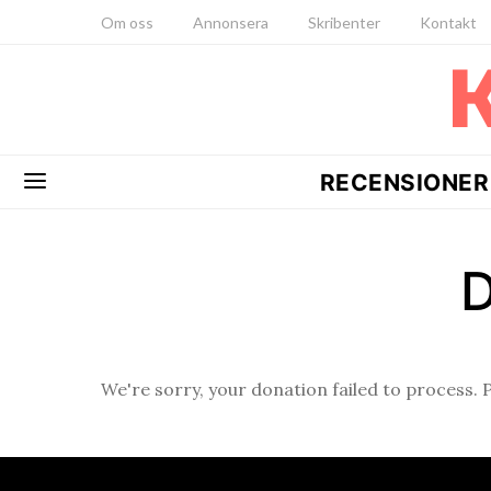
Om oss
Annonsera
Skribenter
Kontakt
RECENSIONER
D
We're sorry, your donation failed to process. 